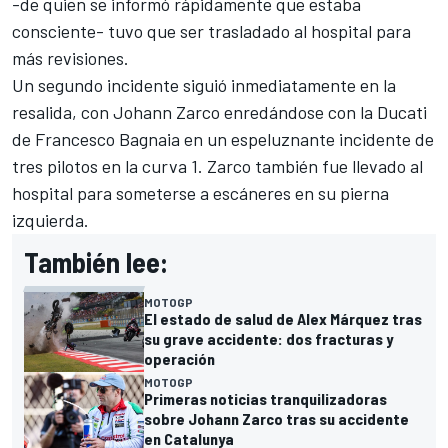
-de quien se informó rápidamente que estaba
consciente- tuvo que ser trasladado al hospital para
más revisiones.
Un segundo incidente siguió inmediatamente en la
resalida, con Johann Zarco enredándose con la
Ducati
de
Francesco Bagnaia
en un espeluznante incidente de
tres pilotos en la curva 1. Zarco también fue llevado al
hospital para someterse a escáneres en su pierna
izquierda.
También lee:
MOTOGP
El estado de salud de Alex Márquez tras
su grave accidente: dos fracturas y
operación
MOTOGP
Primeras noticias tranquilizadoras
sobre Johann Zarco tras su accidente
en Catalunya