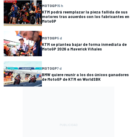
MOTOGP
15 h
KTM podrá reemplazar la pieza fallida de sus
motores tras acuerdos con los fabricantes en
MotoGP
MOTOGP
5 d
KTM se plantea bajar de forma inmediata de
MotoGP 2026 a Maverick Viñales
MOTOGP
7 d
BMW quiere reunir a los dos únicos ganadores
de MotoGP de KTM en WorldSBK