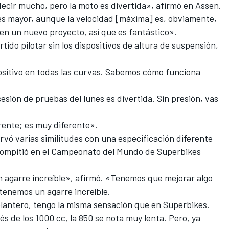
cir mucho, pero la moto es divertida», afirmó en Assen.
es mayor, aunque la velocidad [máxima] es, obviamente,
n un nuevo proyecto, así que es fantástico».
tido pilotar sin los dispositivos de altura de suspensión,
positivo en todas las curvas. Sabemos cómo funciona
esión de pruebas del lunes es divertida. Sin presión, vas
erente; es muy diferente».
ervó varias similitudes con una especificación diferente
e compitió en el Campeonato del Mundo de Superbikes
n agarre increíble», afirmó. «Tenemos que mejorar algo
 tenemos un agarre increíble.
elantero, tengo la misma sensación que en Superbikes.
 de los 1000 cc, la 850 se nota muy lenta. Pero, ya