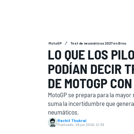
INDYCAR
MotoGP
Test de neumáticos 2027 en Brno
LO QUE LOS PIL
PODÍAN DECIR 
DE MOTOGP CON
MotoGP se prepara para la mayor r
MOTOGP
suma la incertidumbre que genera
neumáticos.
Rachit Thukral
Publicado:
26 jun 2026, 12:39