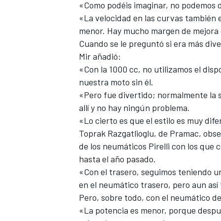
«Como podéis imaginar, no podemos de
«La velocidad en las curvas también 
menor. Hay mucho margen de mejora e
Cuando se le preguntó si era más diver
Mir añadió:
«Con la 1000 cc, no utilizamos el dis
nuestra moto sin él.
«Pero fue divertido; normalmente la s
allí y no hay ningún problema.
«Lo cierto es que el estilo es muy dif
Toprak Razgatlioglu
, de
Pramac
, obs
MÁS CATEGORÍAS
de los neumáticos Pirelli con los qu
hasta el año pasado.
«Con el trasero, seguimos teniendo u
en el neumático trasero, pero aun así
Pero, sobre todo, con el neumático d
«La potencia es menor, porque después