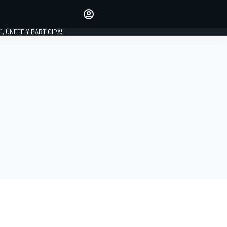
favoritos
Haz que se oiga tu voz
comentando artículos.
1, ÚNETE Y PARTICIPA!
INICIAR SESIÓN
EDICIÓN
LATINOAMÉRICA