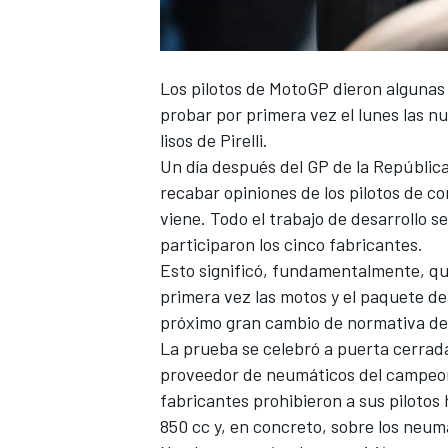
FÓRMULA E
Los pilotos de MotoGP dieron algunas
probar por primera vez el lunes las 
lisos de Pirelli.
Un día después del GP de la República
recabar opiniones de los pilotos de c
viene. Todo el trabajo de desarrollo s
participaron los cinco fabricantes.
Esto significó, fundamentalmente, que
primera vez las motos y el paquete de
próximo gran cambio de normativa d
WRC
La prueba se celebró a puerta cerrada
proveedor de neumáticos del campeona
fabricantes prohibieron a sus piloto
850 cc y, en concreto, sobre los neumát