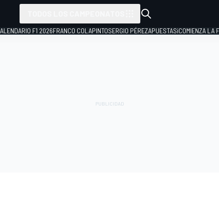
TODOS LOS CAMPEONATOS
ALENDARIO F1 2026
FRANCO COLAPINTO
SERGIO PÉREZ
APUESTAS
¡COMIENZA LA F