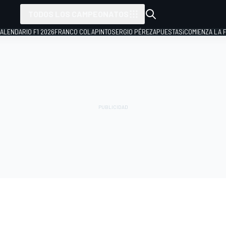
TODOS LOS CAMPEONATOS
ALENDARIO F1 2026
FRANCO COLAPINTO
SERGIO PÉREZ
APUESTAS
¡COMIENZA LA F