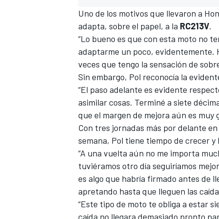
Uno de los motivos que llevaron a Hon
adapta, sobre el papel, a la
RC213V
.
“Lo bueno es que con esta moto no ten
adaptarme un poco, evidentemente. Ho
veces que tengo la sensación de sobr
Sin embargo, Pol reconocía la evident
“El paso adelante es evidente respect
asimilar cosas. Terminé a siete décim
que el margen de mejora aún es muy 
Con tres jornadas más por delante en 
semana, Pol tiene tiempo de crecer y 
“A una vuelta aún no me importa muc
tuviéramos otro día seguiríamos mejo
es algo que habría firmado antes de l
apretando hasta que lleguen las caídas
“Este tipo de moto te obliga a estar s
caída no llegara demasiado pronto pa