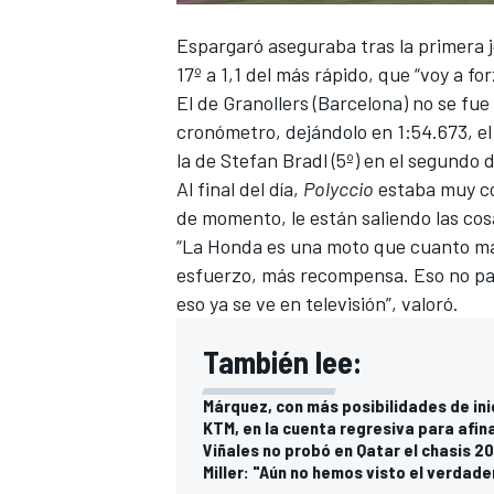
FÓRMULA E
Espargaró aseguraba tras la primera 
17º a 1,1 del más rápido, que “voy a f
El de Granollers (Barcelona) no se fu
cronómetro, dejándolo en 1:54.673, el
la de Stefan Bradl (5º) en el segundo d
Al final del día,
Polyccio
estaba muy con
de momento, le están saliendo las co
“La Honda es una moto que cuanto má
esfuerzo, más recompensa. Eso no pa
eso ya se ve en televisión”, valoró.
También lee:
WRC
Márquez, con más posibilidades de ini
KTM, en la cuenta regresiva para afin
Viñales no probó en Qatar el chasis 
Miller: "Aún no hemos visto el verdade