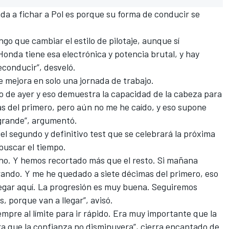
da a fichar a Pol es porque su forma de conducir se
go que cambiar el estilo de pilotaje, aunque sí
nda tiene esa electrónica y potencia brutal, y hay
econducir”, desveló.
e mejora en solo una jornada de trabajo.
o de ayer y eso demuestra la capacidad de la cabeza para
as del primero, pero aún no me he caído, y eso supone
grande”, argumentó.
el segundo y definitivo test que se celebrará la próxima
buscar el tiempo.
ho. Y hemos recortado más que el resto. Si mañana
rando. Y me he quedado a siete décimas del primero, eso
legar aquí. La progresión es muy buena. Seguiremos
, porque van a llegar”, avisó.
iempre al límite para ir rápido. Era muy importante que la
ra que la confianza no disminuyera”, cierra encantado de