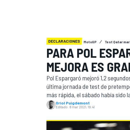
INDYCAR
DECLARACIONES
MotoGP
Test Qatar ma
PARA POL ESPA
MEJORA ES GRA
Pol Espargaró mejoró 1,2 segundos 
última jornada de test de pretemp
más rápida, el sábado había sido la
MOTOGP
Oriol Puigdemont
Editado:
8 mar 2021, 19:41