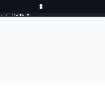
favoritos
Haz que se oiga tu voz
comentando artículos.
1, ÚNETE Y PARTICIPA!
INICIAR SESIÓN
EDICIÓN
LATINOAMÉRICA