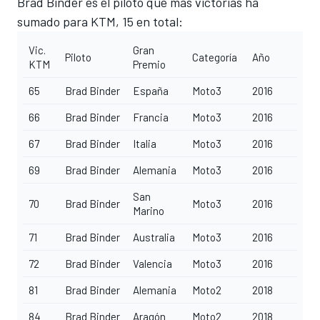
Brad Binder es el piloto que más victorias ha
sumado para KTM, 15 en total:
Vic.
Gran
Piloto
Categoría
Año
KTM
Premio
65
Brad Binder
España
Moto3
2016
66
Brad Binder
Francia
Moto3
2016
67
Brad Binder
Italia
Moto3
2016
69
Brad Binder
Alemania
Moto3
2016
San
70
Brad Binder
Moto3
2016
Marino
71
Brad Binder
Australia
Moto3
2016
72
Brad Binder
Valencia
Moto3
2016
81
Brad Binder
Alemania
Moto2
2018
84
Brad Binder
Aragón
Moto2
2018