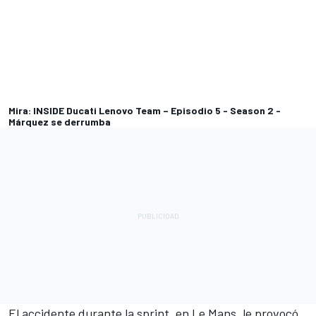
Mira: INSIDE Ducati Lenovo Team – Episodio 5 - Season 2 -
Márquez se derrumba
El accidente durante la sprint, en Le Mans, le provocó