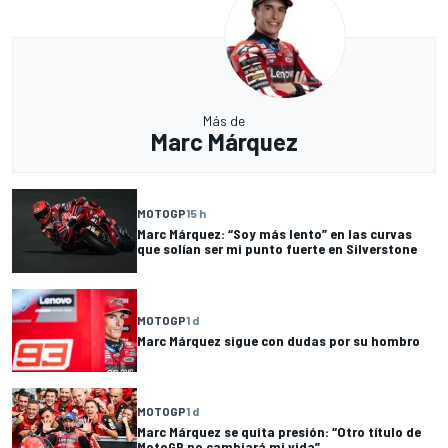
Más de
Marc Márquez
MOTOGP
15 h
Marc Márquez: “Soy más lento” en las curvas
que solían ser mi punto fuerte en Silverstone
MOTOGP
1 d
Marc Márquez sigue con dudas por su hombro
MOTOGP
1 d
Marc Márquez se quita presión: “Otro título de
MotoGP no cambiará mi vida”