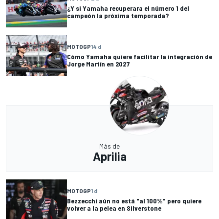
¿Y si Yamaha recuperara el número 1 del
campeón la próxima temporada?
MOTOGP
14 d
Cómo Yamaha quiere facilitar la integración de
Jorge Martín en 2027
Más de
Aprilia
MOTOGP
1 d
Bezzecchi aún no está "al 100%" pero quiere
volver a la pelea en Silverstone