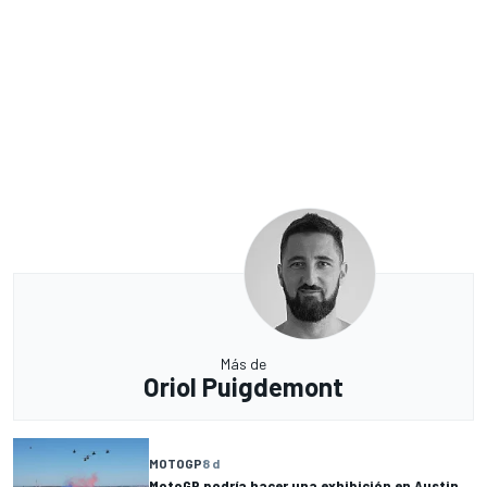
Más de
Oriol Puigdemont
MOTOGP
8 d
MotoGP podría hacer una exhibición en Austin