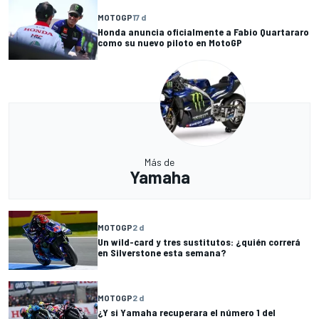
MOTOGP
17 d
Honda anuncia oficialmente a Fabio Quartararo
como su nuevo piloto en MotoGP
Más de
Yamaha
MOTOGP
2 d
Un wild-card y tres sustitutos: ¿quién correrá
en Silverstone esta semana?
MOTOGP
2 d
¿Y si Yamaha recuperara el número 1 del