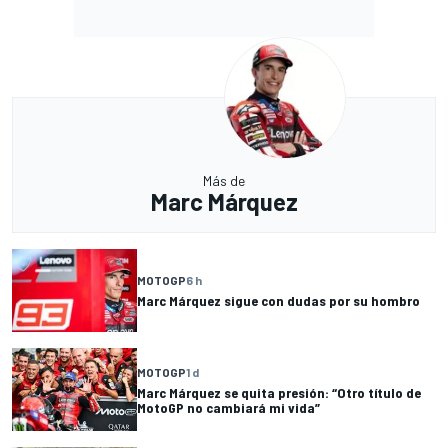
Más de
Marc Márquez
MOTOGP
6 h
Marc Márquez sigue con dudas por su hombro
MOTOGP
1 d
Marc Márquez se quita presión: “Otro título de
MotoGP no cambiará mi vida”