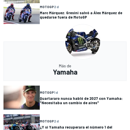
MOTOGP
2 d
Marc Márquez: Gresini salvó a Álex Márquez de
quedarse fuera de MotoGP
Más de
Yamaha
MOTOGP
1 d
Quartararo nunca habló de 2027 con Yamaha:
"Necesitaba un cambio de aires"
MOTOGP
2 d
¿Y si Yamaha recuperara el número 1 del