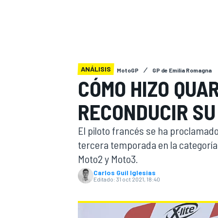
INDYCAR
ANÁLISIS
MotoGP
GP de Emilia Romagna
CÓMO HIZO QUA
RECONDUCIR SU
El piloto francés se ha proclama
tercera temporada en la categoría
Moto2 y Moto3.
MOTOGP
Carlos Guil Iglesias
Editado:
31 oct 2021, 18:40