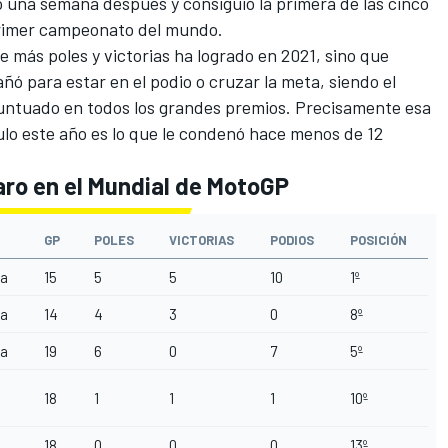
lo una semana después y consiguió la primera de las cinco
primer campeonato del mundo.
ue más poles y victorias ha logrado en 2021, sino que
ñó para estar en el podio o cruzar la meta, siendo el
 puntuado en todos los grandes premios. Precisamente esa
tulo este año es lo que le condenó hace menos de 12
aro en el Mundial de MotoGP
GP
POLES
VICTORIAS
PODIOS
POSICIÓN
a
15
5
5
10
1º
a
14
4
3
0
8º
a
19
6
0
7
5º
18
1
1
1
10º
18
0
0
0
13º