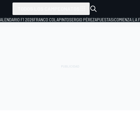
TODOS LOS CAMPEONATOS
ALENDARIO F1 2026
FRANCO COLAPINTO
SERGIO PÉREZ
APUESTAS
¡COMIENZA LA F