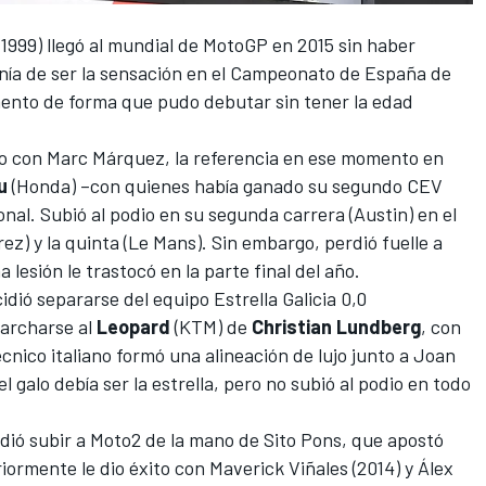
 1999) llegó al mundial de MotoGP en 2015 sin haber
nía de ser la sensación en el Campeonato de España de
ento de forma que pudo debutar sin tener la edad
to con
Marc Márquez
, la referencia en ese momento en
u
(Honda) –con quienes había ganado su segundo CEV
nal. Subió al podio en su segunda carrera (Austin) en el
rez) y la quinta (Le Mans). Sin embargo, perdió fuelle a
esión le trastocó en la parte final del año.
dió separarse del equipo Estrella Galicia 0,0
archarse al
Leopard
(KTM) de
Christian Lundberg
, con
écnico italiano formó una alineación de lujo junto a
Joan
l galo debía ser la estrella, pero no subió al podio en todo
dió subir a Moto2 de la mano de Sito Pons, que apostó
riormente le dio éxito con
Maverick Viñales
(2014) y Álex