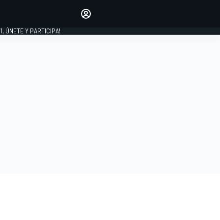
favoritos
Haz que se oiga tu voz
comentando artículos.
1, ÚNETE Y PARTICIPA!
INICIAR SESIÓN
EDICIÓN
LATINOAMÉRICA