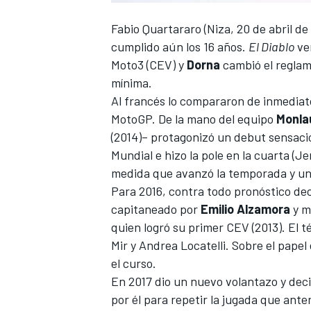
FÓRMULA E
Fabio Quartararo
(Niza, 20 de abril de
cumplido aún los 16 años.
El Diablo
ve
Moto3 (CEV) y
Dorna
cambió el reglam
mínima.
Al francés lo compararon de inmedia
MotoGP. De la mano del equipo
Monla
(2014)– protagonizó un debut sensacio
Mundial e hizo la pole en la cuarta (Je
medida que avanzó la temporada y una l
Para 2016, contra todo pronóstico deci
capitaneado por
Emilio Alzamora
y m
WRC
quien logró su primer CEV (2013). El t
Mir
y Andrea Locatelli. Sobre el papel e
el curso.
En 2017 dio un nuevo volantazo y deci
por él para repetir la jugada que ante