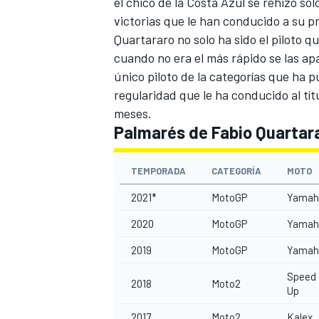
el chico de la Costa Azul se rehizo so
victorias que le han conducido a su 
Quartararo no solo ha sido el piloto q
cuando no era el más rápido se las apa
único piloto de la categorías que ha
regularidad que le ha conducido al tí
meses.
Palmarés de Fabio Quartar
TEMPORADA
CATEGORÍA
MOTO
2021*
MotoGP
Yamah
2020
MotoGP
Yamah
2019
MotoGP
Yamah
Speed
2018
Moto2
Up
2017
Moto2
Kalex