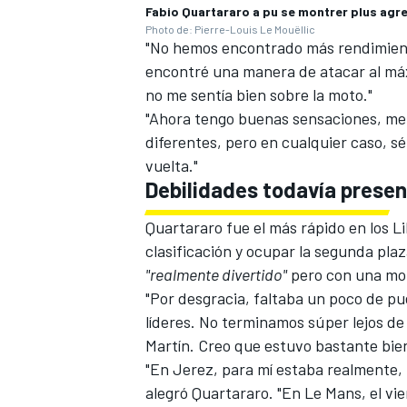
Fabio Quartararo a pu se montrer plus agre
Photo de: Pierre-Louis Le Mouëllic
"No hemos encontrado más rendimiento
encontré una manera de atacar al máx
no me sentía bien sobre la moto."
"Ahora tengo buenas sensaciones, me 
diferentes, pero en cualquier caso, s
vuelta."
Debilidades todavía prese
Quartararo fue el más rápido en los Li
clasificación y ocupar la segunda plaz
MÁS CATEGORÍAS
"realmente divertido"
pero con una mot
"Por desgracia, faltaba un poco de pu
líderes. No terminamos súper lejos de
Martín
. Creo que estuvo bastante bie
"En Jerez, para mí estaba realmente, 
alegró Quartararo. "En Le Mans, el vie