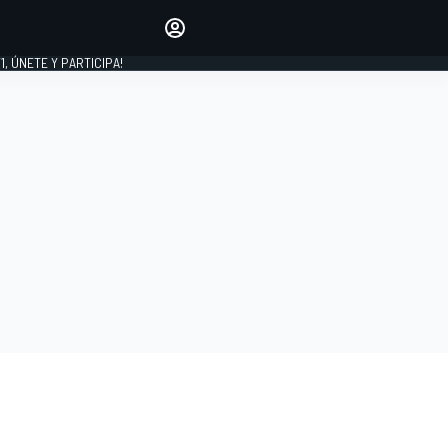
favoritos
Haz que se oiga tu voz
comentando artículos.
1, ÚNETE Y PARTICIPA!
INICIAR SESIÓN
EDICIÓN
LATINOAMÉRICA