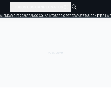
TODOS LOS CAMPEONATOS
ALENDARIO F1 2026
FRANCO COLAPINTO
SERGIO PÉREZ
APUESTAS
¡COMIENZA LA F