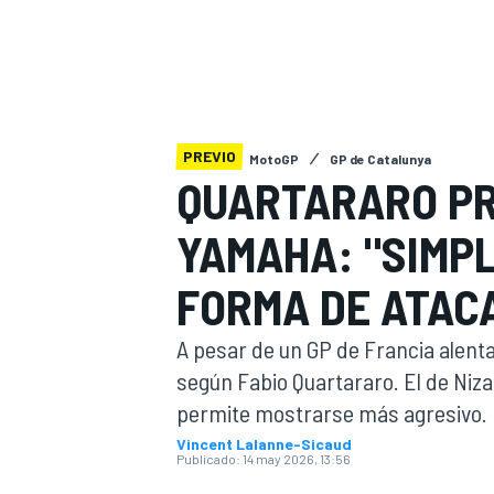
INDYCAR
PREVIO
MotoGP
GP de Catalunya
QUARTARARO PR
YAMAHA: "SIMP
FORMA DE ATAC
A pesar de un GP de Francia alent
MOTOGP
según Fabio Quartararo. El de Niz
permite mostrarse más agresivo.
Vincent Lalanne-Sicaud
Publicado:
14 may 2026, 13:56