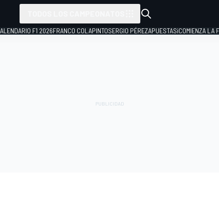
TODOS LOS CAMPEONATOS
ALENDARIO F1 2026
FRANCO COLAPINTO
SERGIO PÉREZ
APUESTAS
¡COMIENZA LA F