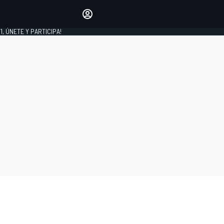
favoritos
Haz que se oiga tu voz
comentando artículos.
1, ÚNETE Y PARTICIPA!
INICIAR SESIÓN
EDICIÓN
LATINOAMÉRICA