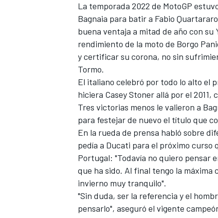
La temporada 2022 de MotoGP estuvo 
FÓRMULA E
Bagnaia para batir a Fabio Quartararo, 
buena ventaja a mitad de año con su
rendimiento de la moto de Borgo Panig
y certificar su corona, no sin sufrimie
Tormo.
El italiano celebró por todo lo alto e
hiciera
Casey Stoner
allá por el 2011,
Tres victorias menos le valieron a Ba
para festejar de nuevo el título que c
En la rueda de prensa habló sobre dif
pedía a Ducati para el próximo curso
Portugal: "Todavía no quiero pensar en
WRC
que ha sido. Al final tengo la máxima 
invierno muy tranquilo".
"Sin duda, ser la referencia y el homb
pensarlo", aseguró el vigente campeón