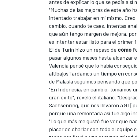
antes de explicar lo que se pedía a sí
"Muchas de las mejoras de este año h
intentado trabajar en mí mismo. Creo 
cambio, cuando te caes, intentas anal
que aún tengo margen de mejora, porq
es intentar estar listo para el primer 
El de Turín hizo un repaso de
cómo fu
pasar algunos meses hasta alcanzar el
Valencia pensé que lo había consegui
altibajosTardamos un tiempo en conse
de Malasia seguimos pensando que po
"En Indonesia, en cambio, tomamos un
gran éxito", reveló el italiano. "Desg
Sachsenring, que nos llevaron a 91 [p
porque una remontada así fue algo inc
"Lo que más me gustó fue ver que nad
placer de charlar con todo el equipo 
todos nos llevó a una segunda mitad 