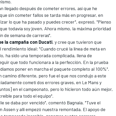
 mismo.
an llegado después de cometer errores, así que he
que sin cometer fallos se tarda más en progresar, en
izar lo que ha pasado y puedes crecer", expresó. "Pienso
ue todavía soy joven. Ahora mismo, la máxima prioridad
fin de semana de carreras".
e la campaña con Ducati
, y cree que tuvieron que
 rendimiento ideal: "Cuando crucé la línea de meta en
do, ha sido una temporada complicada, llena de
guir que todo funcionara a la perfección. En la prueba
díamos poner en marcha el paquete completo al 100%".
 camino diferente, pero fue el que nos condujo a este
raciadamente cometí dos errores graves, en Le Mans y
untos] en el campeonato, pero lo hicieron todo aún mejor,
reíble para todo el equipo".
ie se daba por vencido", comentó Bagnaia. "Tuve el
en Assen y allí empezó nuestra remontada. El apoyo de
de temporada increíble, ganamos cuatro carreras