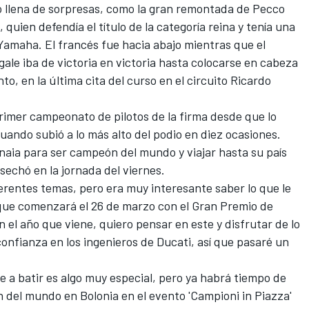
llena de sorpresas, como la gran remontada de Pecco
quien defendía el título de la categoría reina y tenía una
Yamaha
. El francés fue hacia abajo mientras que el
ale iba de victoria en victoria hasta colocarse en cabeza
nto, en la última cita del curso en el circuito Ricardo
l primer campeonato de pilotos de la firma desde que lo
 cuando subió a lo más alto del podio en diez ocasiones.
gnaia para ser campeón del mundo y viajar hasta su país
osechó en la jornada del viernes.
erentes temas, pero era muy interesante saber lo que le
 que comenzará el 26 de marzo con el Gran Premio de
 el año que viene, quiero pensar en este y disfrutar de lo
confianza en los ingenieros de Ducati, así que pasaré un
re a batir es algo muy especial, pero ya habrá tiempo de
 del mundo en Bolonia en el evento 'Campioni in Piazza'