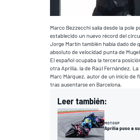
FÓRMULA E
Marco Bezzecchi
salía desde la pole 
establecido un nuevo récord del circ
Jorge Martín
también había dado de qué
absoluto de velocidad punta de Mugel
El español ocupaba la tercera posición
otra Aprilia, la de
Raúl Fernández
. La
Marc Márquez
, autor de un inicio de
tras ausentarse en Barcelona.
Leer también:
WRC
MOTOGP
Aprilia puso a s