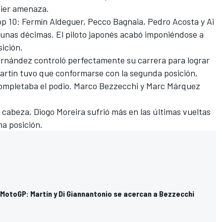
uier amenaza.
l top 10: Fermín Aldeguer, Pecco Bagnaia, Pedro Acosta y
Ai
nas décimas. El piloto japonés acabó imponiéndose a
ición.
Fernández controló perfectamente su carrera para lograr
Martín tuvo que conformarse con la segunda posición,
completaba el podio. Marco Bezzecchi y Marc Márquez
cabeza, Diogo Moreira sufrió más en las últimas vueltas
ma posición.
otoGP: Martín y Di Giannantonio se acercan a Bezzecchi