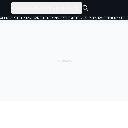
TODOS LOS CAMPEONATOS
ALENDARIO F1 2026
FRANCO COLAPINTO
SERGIO PÉREZ
APUESTAS
¡COMIENZA LA F