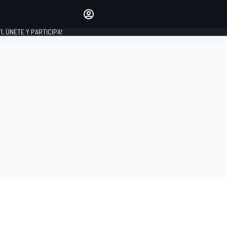
favoritos
Haz que se oiga tu voz
comentando artículos.
1, ÚNETE Y PARTICIPA!
INICIAR SESIÓN
EDICIÓN
LATINOAMÉRICA