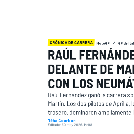
INDYCAR
CRÓNICA DE CARRERA
MotoGP
GP de Ital
RAÚL FERNÁNDE
DELANTE DE MA
CON LOS NEUMÁ
Raúl Fernández ganó la carrera spr
MOTOGP
Martín. Los dos pilotos de Aprilia
trasero, dominaron ampliamente l
Téha Courbon
Editado:
30 may 2026, 14:08