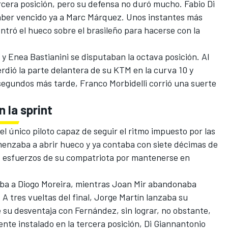
tercera posición, pero su defensa no duró mucho.
Fabio Di
aber vencido ya a Marc Márquez. Unos instantes más
tró el hueco sobre el brasileño para hacerse con la
y
Enea Bastianini
se disputaban la octava posición. Al
erdió la parte delantera de su
KTM
en la curva 10 y
 segundos más tarde,
Franco Morbidelli
corrió una suerte
 la sprint
l único piloto capaz de seguir el ritmo impuesto por las
menzaba a abrir hueco y ya contaba con siete décimas de
os esfuerzos de su compatriota por mantenerse en
ba a Diogo Moreira, mientras
Joan Mir
abandonaba
A tres vueltas del final, Jorge Martín lanzaba su
 su desventaja con Fernández, sin lograr, no obstante,
nte instalado en la tercera posición, Di Giannantonio