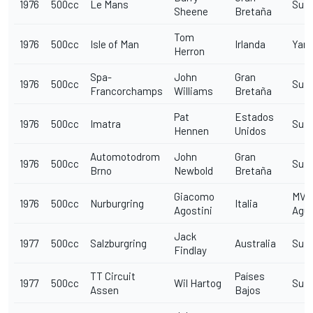
1976
500cc
Le Mans
Suzu
Sheene
Bretaña
Tom
1976
500cc
Isle of Man
Irlanda
Yam
Herron
Spa-
John
Gran
1976
500cc
Suzu
Francorchamps
Williams
Bretaña
Pat
Estados
1976
500cc
Imatra
Suzu
Hennen
Unidos
Automotodrom
John
Gran
1976
500cc
Suzu
Brno
Newbold
Bretaña
Giacomo
MV
1976
500cc
Nurburgring
Italia
Agostini
Agu
Jack
1977
500cc
Salzburgring
Australia
Suzu
Findlay
TT Circuit
Países
1977
500cc
Wil Hartog
Suzu
Assen
Bajos