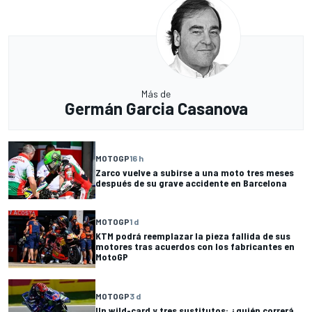
Más de
Germán Garcia Casanova
MOTOGP
16 h
Zarco vuelve a subirse a una moto tres meses
después de su grave accidente en Barcelona
MOTOGP
1 d
KTM podrá reemplazar la pieza fallida de sus
motores tras acuerdos con los fabricantes en
MotoGP
MOTOGP
3 d
Un wild-card y tres sustitutos: ¿quién correrá