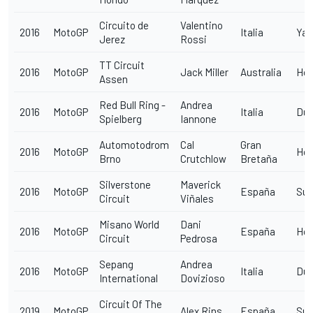
Circuito de
Valentino
2016
MotoGP
Italia
Ya
Jerez
Rossi
TT Circuit
2016
MotoGP
Jack Miller
Australia
Ho
Assen
Red Bull Ring -
Andrea
2016
MotoGP
Italia
Duc
Spielberg
Iannone
Automotodrom
Cal
Gran
2016
MotoGP
Ho
Brno
Crutchlow
Bretaña
Silverstone
Maverick
2016
MotoGP
España
Suz
Circuit
Viñales
Misano World
Dani
2016
MotoGP
España
Ho
Circuit
Pedrosa
Sepang
Andrea
2016
MotoGP
Italia
Duc
International
Dovizioso
Circuit Of The
2019
MotoGP
Alex Rins
España
Suz