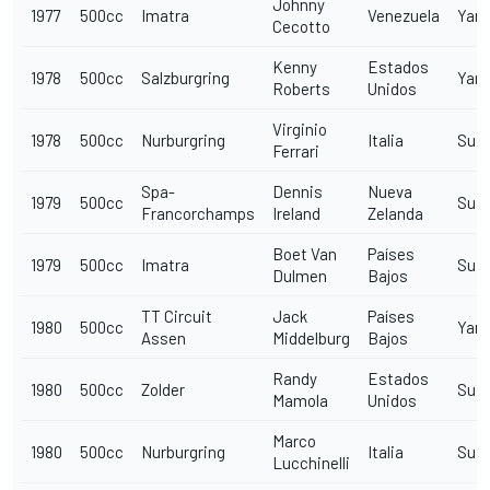
Johnny
1977
500cc
Imatra
Venezuela
Yam
Cecotto
Kenny
Estados
1978
500cc
Salzburgring
Yam
Roberts
Unidos
Virginio
1978
500cc
Nurburgring
Italia
Suzu
Ferrari
Spa-
Dennis
Nueva
1979
500cc
Suzu
Francorchamps
Ireland
Zelanda
Boet Van
Países
1979
500cc
Imatra
Suzu
Dulmen
Bajos
TT Circuit
Jack
Países
1980
500cc
Yam
Assen
Middelburg
Bajos
Randy
Estados
1980
500cc
Zolder
Suzu
Mamola
Unidos
Marco
1980
500cc
Nurburgring
Italia
Suzu
Lucchinelli