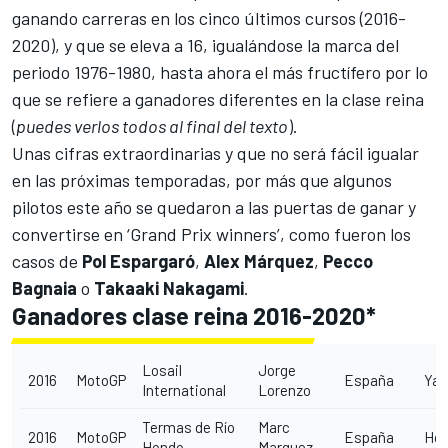
ganando carreras en los cinco últimos cursos (2016-
2020), y que se eleva a 16, igualándose la marca del
periodo 1976-1980, hasta ahora el más fructífero por lo
que se refiere a ganadores diferentes en la clase reina
(
puedes verlos todos al final del texto
).
Unas cifras extraordinarias y que no será fácil igualar
en las próximas temporadas, por más que algunos
pilotos este año se quedaron a las puertas de ganar y
convertirse en ‘Grand Prix winners’, como fueron los
casos de
Pol Espargaró
,
Alex Márquez
,
Pecco
Bagnaia
o
Takaaki Nakagami
.
Ganadores clase reina 2016-2020*
Losail
Jorge
2016
MotoGP
España
Ya
International
Lorenzo
Termas de Río
Marc
2016
MotoGP
España
Ho
Hondo
Marquez