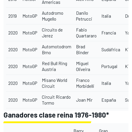
Americas
Autodromo
Danilo
2019
MotoGP
Italia
Duc
Mugello
Petrucci
Circuito de
Fabio
2020
MotoGP
Francia
Ya
Jerez
Quartararo
Automotodrom
Brad
2020
MotoGP
Sudáfrica
KT
Brno
Binder
Red Bull Ring
Miguel
2020
MotoGP
Portugal
KT
Austria
Oliveira
Misano World
Franco
2020
MotoGP
Italia
Ya
Circuit
Morbidelli
Circuit Ricardo
2020
MotoGP
Joan Mir
España
Suz
Tormo
Ganadores clase reina 1976-1980*
Barry
Gran