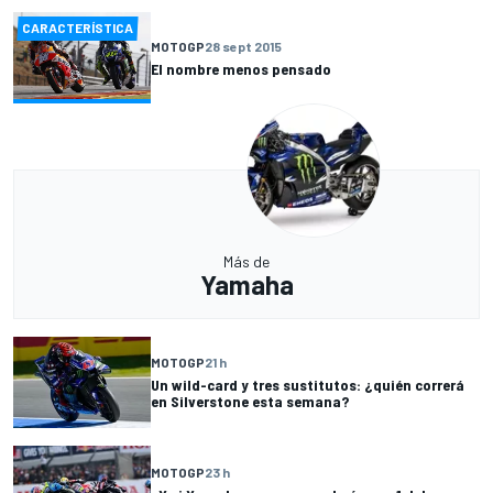
CARACTERÍSTICA
MOTOGP
28 sept 2015
El nombre menos pensado
Más de
Yamaha
MOTOGP
21 h
Un wild-card y tres sustitutos: ¿quién correrá
en Silverstone esta semana?
MOTOGP
23 h