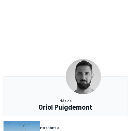
Más de
Oriol Puigdemont
MOTOGP
7 d