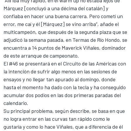
“Allí iba muy rápido, en el warm up no estaba lejos de
Márquez [concluyó a una décima del catalán] y
confiaba en hacer una buena carrera. Pero cometí un
error, me caí y él [Márquez] se vino arriba”, añade el
multicampeón, que después de la segunda plaza que se
adjudicó la semana pasada, en Termas de Río Hondo, se
encuentra
a 14 puntos de Maverick Viñales
, dominador
de este arranque de campeonato.
El #46 se presentará en el Circuito de las Américas con
la intención de sufrir algo menos en las sesiones de
ensayos y no llegar tan apurado al domingo, donde
hasta el momento ha dado con la tecla y ha conseguido
acumular dos podios en las dos primeras paradas del
calendario.
Su principal problema, según describe, se basa en que
no logra entrar en las curvas tan rápido como le
gustaría y
como lo hace Viñales
, que a diferencia de él