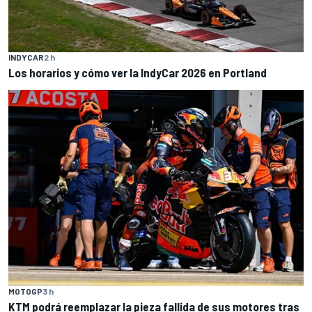
INDYCAR
2 h
Los horarios y cómo ver la IndyCar 2026 en Portland
MOTOGP
3 h
KTM podrá reemplazar la pieza fallida de sus motores tras