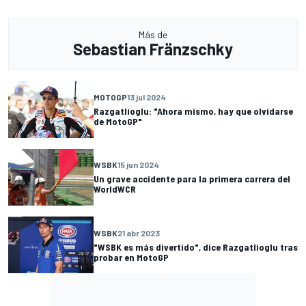
Más de
Sebastian Fränzschky
MOTOGP
13 jul 2024
Razgatlioglu: "Ahora mismo, hay que olvidarse
de MotoGP"
WSBK
15 jun 2024
Un grave accidente para la primera carrera del
WorldWCR
WSBK
21 abr 2023
"WSBK es más divertido", dice Razgatlioglu tras
probar en MotoGP