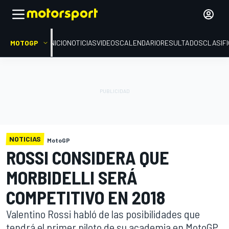
MOTOGP
INICIO
NOTICIAS
VIDEOS
CALENDARIO
RESULTADOS
CLASIF
NOTICIAS
MotoGP
ROSSI CONSIDERA QUE
MORBIDELLI SERÁ
COMPETITIVO EN 2018
Valentino Rossi habló de las posibilidades que
tendrá el primer piloto de su academia en MotoGP.