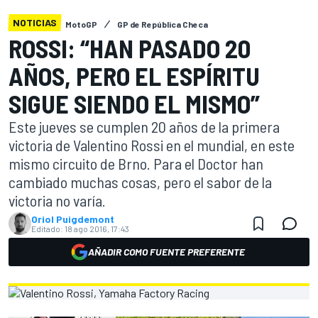
NOTICIAS
MotoGP
GP de República Checa
ROSSI: “HAN PASADO 20
AÑOS, PERO EL ESPÍRITU
SIGUE SIENDO EL MISMO”
Este jueves se cumplen 20 años de la primera
victoria de Valentino Rossi en el mundial, en este
mismo circuito de Brno. Para el Doctor han
cambiado muchas cosas, pero el sabor de la
victoria no varía.
Oriol Puigdemont
Editado:
18 ago 2016, 17:43
AÑADIR COMO FUENTE PREFERENTE