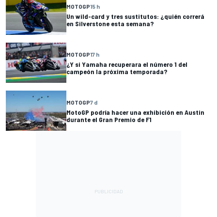
MOTOGP
15 h
Un wild-card y tres sustitutos: ¿quién correrá
en Silverstone esta semana?
MOTOGP
17 h
¿Y si Yamaha recuperara el número 1 del
campeón la próxima temporada?
MOTOGP
7 d
MotoGP podría hacer una exhibición en Austin
durante el Gran Premio de F1