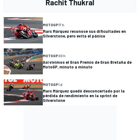
Rachit Thukral
MOTOGP
17 h
Marc Márquez reconoce sus dificultades en
Silverstone, pero evita el pánico
MOTOGP
20 h
Así vivimos el Gran Premio de Gran Bretaña de
MotoGP, minuto a minuto
MOTOGP
1 d
Marc Márquez quedó desconcertado por la
pérdida de rendimiento en la sprint de
Silverstone