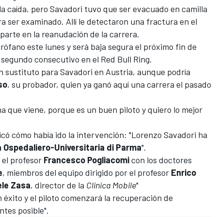
a caída, pero Savadori tuvo que ser evacuado en camilla
a ser examinado. Allí le detectaron una fractura en el
parte en la reanudación de la carrera.
irófano este lunes y será baja segura el próximo fin de
 segundo consecutivo en el Red Bull Ring.
n sustituto para Savadori en Austria, aunque podría
so
, su probador, quien ya ganó aquí una carrera el pasado
a que viene, porque es un buen piloto y quiero lo mejor
có cómo había ido la intervención: "
Lorenzo Savadori ha
 Ospedaliero-Universitaria di Parma
".
 el profesor
Francesco Pogliacomi
con los doctores
e
, miembros del equipo dirigido por el profesor
Enrico
ele Zasa
, director de la
Clinica Mobile
"
n éxito y el piloto comenzará la recuperación de
ntes posible".