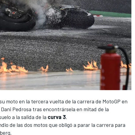
e su moto en la tercera vuelta de la carrera de MotoGP en
Dani Pedrosa tras encontrársela en mitad de la
uelo a la salida de la
curva 3
.
io de las dos motos que obligó a parar la carrera para
lberg.