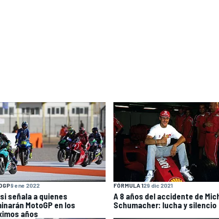
OGP
9 ene 2022
FÓRMULA 1
29 dic 2021
si señala a quienes
A 8 años del accidente de Mic
inarán MotoGP en los
Schumacher: lucha y silencio
ximos años