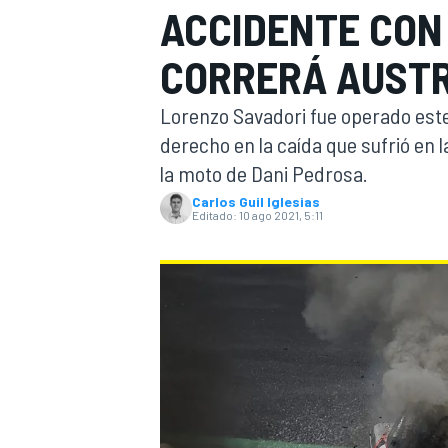
ACCIDENTE CON
INDYCAR
CORRERÁ AUSTR
Lorenzo Savadori fue operado este 
derecho en la caída que sufrió en 
la moto de Dani Pedrosa.
Carlos Guil Iglesias
Editado:
10 ago 2021, 5:11
MOTOGP