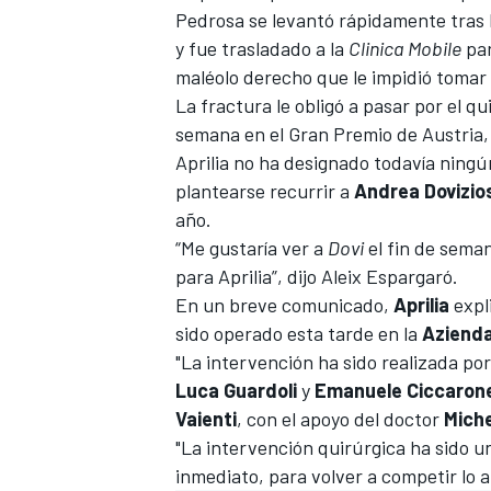
Pedrosa se levantó rápidamente tras l
FÓRMULA E
y fue trasladado a la
Clinica Mobile
par
maléolo derecho que le impidió tomar 
La fractura le obligó a pasar por el qu
semana en el Gran Premio de Austria,
Aprilia no ha designado todavía ningú
plantearse recurrir a
Andrea Dovizio
año.
“Me gustaría ver a
Dovi
el fin de seman
para Aprilia”, dijo Aleix Espargaró.
En un breve comunicado,
Aprilia
expli
sido operado esta tarde en la
Azienda
WRC
"La intervención ha sido realizada por
Luca Guardoli
y
Emanuele Ciccaron
Vaienti
, con el apoyo del doctor
Mich
"La intervención quirúrgica ha sido u
inmediato, para volver a competir lo a