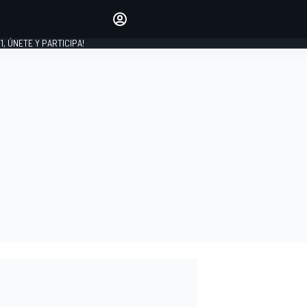
favoritos
Haz que se oiga tu voz
comentando artículos.
1, ÚNETE Y PARTICIPA!
INICIAR SESIÓN
EDICIÓN
LATINOAMÉRICA