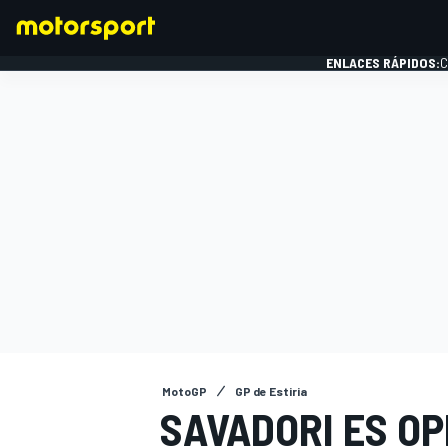
ENLACES RÁPIDOS:
C
FÓRMULA 1
MotoGP
GP de Estiria
SAVADORI ES O