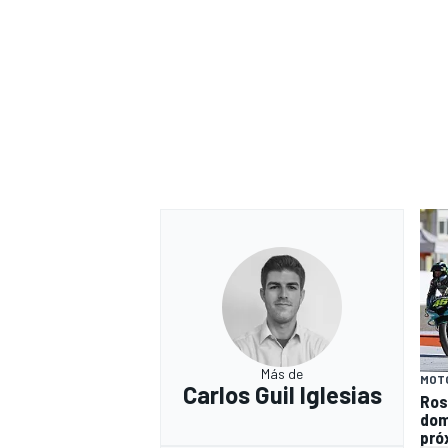
Más de
MOT
Carlos Guil Iglesias
Ros
dom
pró