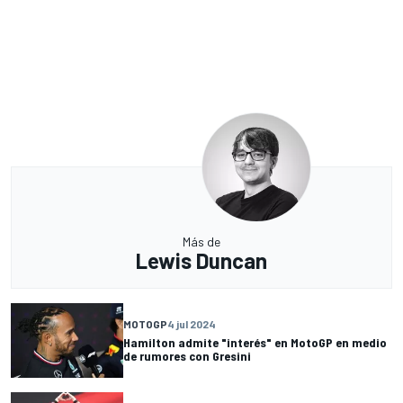
Más de
Lewis Duncan
MOTOGP
4 jul 2024
Hamilton admite "interés" en MotoGP en medio
de rumores con Gresini