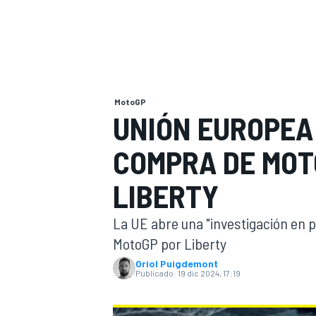
INDYCAR
MotoGP
UNIÓN EUROPEA
COMPRA DE MOT
LIBERTY
La UE abre una "investigación en 
MOTOGP
MotoGP por Liberty
Oriol Puigdemont
Publicado:
19 dic 2024, 17:19