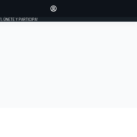
favoritos
Haz que se oiga tu voz
comentando artículos.
1, ÚNETE Y PARTICIPA!
INICIAR SESIÓN
EDICIÓN
LATINOAMÉRICA