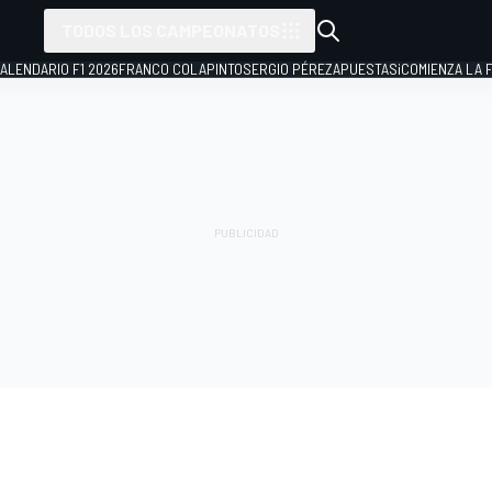
TODOS LOS CAMPEONATOS
ALENDARIO F1 2026
FRANCO COLAPINTO
SERGIO PÉREZ
APUESTAS
¡COMIENZA LA F