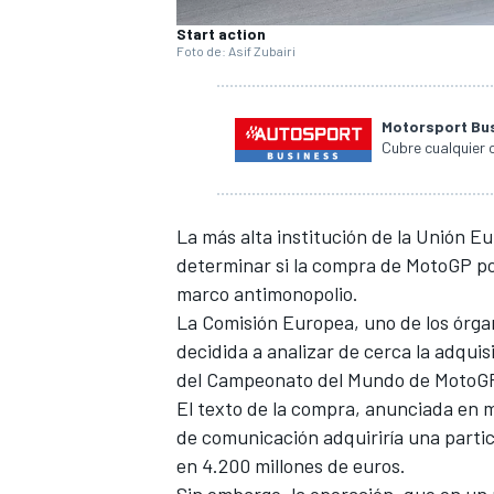
FÓRMULA E
Start action
Foto de: Asif Zubairi
Motorsport Bu
Cubre cualquier 
La más alta institución de la Unión E
determinar si la compra de MotoGP por
marco antimonopolio.
La Comisión Europea, uno de los órgan
decidida a analizar de cerca la adquis
WRC
del Campeonato del Mundo de MotoG
El texto de la compra, anunciada en 
de comunicación adquiriría una partic
en 4.200 millones de euros.
Sin embargo, la operación, que en un 