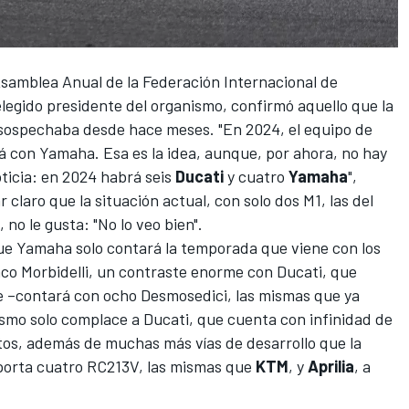
samblea Anual de la Federación Internacional de
elegido presidente del organismo, confirmó aquello que la
sospechaba desde hace meses. "En 2024, el equipo de
á con Yamaha. Esa es la idea, aunque, por ahora, no hay
icia: en 2024 habrá seis
Ducati
y cuatro
Yamaha
",
 claro que la situación actual, con solo dos M1, las del
, no le gusta: "No lo veo bien".
que Yamaha solo contará la temporada que viene con los
co Morbidelli
, un contraste enorme con Ducati, que
ue –contará con ocho Desmosedici, las mismas que ya
bismo solo complace a Ducati, que cuenta con infinidad de
atos, además de muchas más vías de desarrollo que la
porta cuatro RC213V, las mismas que
KTM
, y
Aprilia
, a