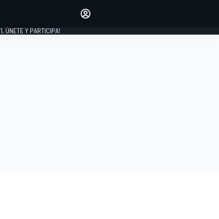
favoritos
Haz que se oiga tu voz
comentando artículos.
1, ÚNETE Y PARTICIPA!
INICIAR SESIÓN
EDICIÓN
LATINOAMÉRICA