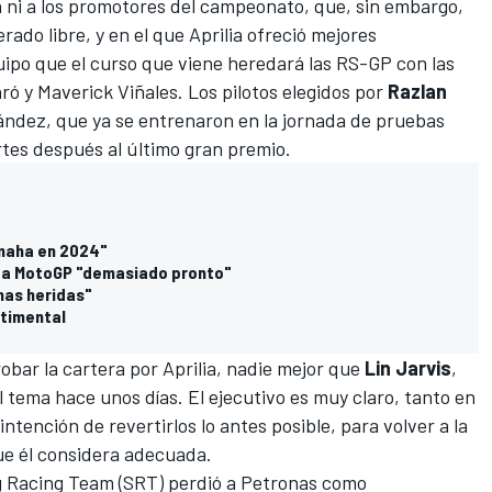
 ni a los promotores del campeonato, que, sin embargo,
ado libre, y en el que Aprilia ofreció mejores
ipo que el curso que viene heredará las RS-GP con las
aró
y
Maverick Viñales
. Los pilotos elegidos por
Razlan
ández
, que ya se entrenaron en la jornada de pruebas
rtes después al último gran premio.
maha en 2024"
s a MotoGP "demasiado pronto"
has heridas"
timental
bar la cartera por Aprilia, nadie mejor que
Lin Jarvis
,
l tema hace unos días. El ejecutivo es muy claro, tanto en
ntención de revertirlos lo antes posible, para volver a la
que él considera adecuada.
ng Racing Team (SRT) perdió a Petronas como