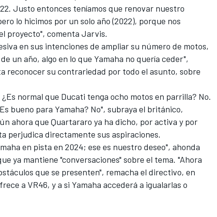
2022. Justo entonces teníamos que renovar nuestro
pero lo hicimos por un solo año (2022), porque nos
el proyecto", comenta Jarvis.
esiva en sus intenciones de ampliar su número de motos,
 de un año, algo en lo que Yamaha no quería ceder",
sta reconocer su contrariedad por todo el asunto, sobre
 ¿Es normal que Ducati tenga ocho motos en parrilla? No.
Es bueno para Yamaha? No", subraya el británico,
aún ahora que Quartararo ya ha dicho, por activa y por
sta perjudica directamente sus aspiraciones.
Yamaha en pista en 2024; ese es nuestro deseo", ahonda
que ya mantiene "conversaciones" sobre el tema. "Ahora
obstáculos que se presenten", remacha el directivo, en
ofrece a VR46, y a si Yamaha accederá a igualarlas o