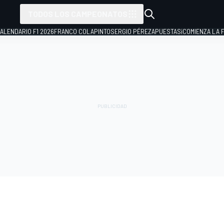
TODOS LOS CAMPEONATOS
ALENDARIO F1 2026
FRANCO COLAPINTO
SERGIO PÉREZ
APUESTAS
¡COMIENZA LA F