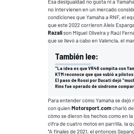
Esa desigualdad no gusta ni a Yamaha
no intervienen en un mercado consider
condiciones que Yamaha a RNF, el equ
que este 2022 corrieron
Aleix Esparg
Razali
son
Miguel Oliveira
y
Raúl Fern
que se llevó a cabo en Valencia, el ma
También lee:
"La idea es que VR46 compita con Ya
KTM reconoce que que subió a piloto
El paso de Rossi por Ducati dejó "muc
Rins fue operado de síndrome compar
Para entender cómo Yamaha se dejó ro
con quien
Motorsport.com
charló de
cómo se dieron los hechos como en la i
cifra de cuatro motos en parrilla, la 
"A finales de 2021, el entonces Sepa