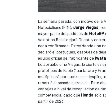
FÓRMULA E
La semana pasada, con motivo de la A
Motociclismo (FIM),
Jorge Viegas
, re
mayor parte del paddock de
MotoGP
Valentino Rossi
dejará Ducati y correr
nada confirmado. Estoy dando una not
declaró el portugués, después de dejar
equipo oficial del fabricante de
Iwata
Lo apruebe o no Viegas, lo cierto es 
prototipos de
Fabio Quartararo
y
Fran
multiplicará por cuatro ese desplieg
WRC
repartió el pasado ejercicio–. Este a
ventajas a nivel de recopilación de d
competencia, dado que
Honda
solo a
partir de 2023.