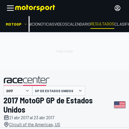
RESULTADOS
MOTOGP
INICIO
NOTICIAS
VIDEOS
CALENDARIO
CLASIF
GP DE ESTADOS UNIDOS
presentado por
2017 MotoGP GP de Estados
Unidos
21 abr 2017 al 23 abr 2017
Circuit of the Americas, US