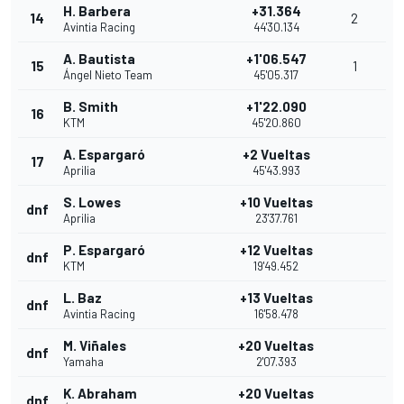
H. Barbera
+31.364
14
2
Avintia Racing
44'30.134
A. Bautista
+1'06.547
15
1
Ángel Nieto Team
45'05.317
B. Smith
+1'22.090
16
KTM
45'20.860
A. Espargaró
+2 Vueltas
17
Aprilia
45'43.993
S. Lowes
+10 Vueltas
dnf
Aprilia
23'37.761
P. Espargaró
+12 Vueltas
dnf
KTM
19'49.452
L. Baz
+13 Vueltas
dnf
Avintia Racing
16'58.478
M. Viñales
+20 Vueltas
dnf
Yamaha
2'07.393
K. Abraham
+20 Vueltas
dnf