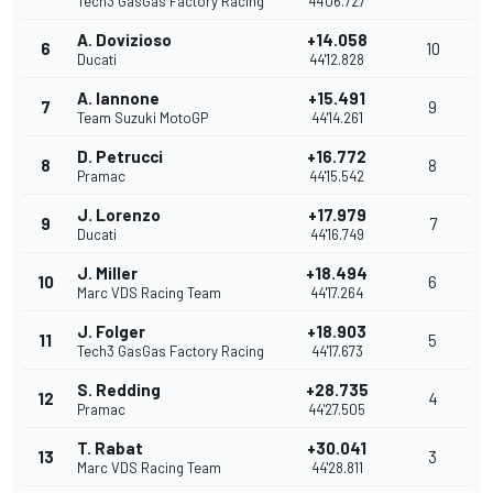
Tech3 GasGas Factory Racing
44'06.727
A. Dovizioso
+14.058
6
10
Ducati
44'12.828
A. Iannone
+15.491
7
9
Team Suzuki MotoGP
44'14.261
D. Petrucci
+16.772
8
8
Pramac
44'15.542
J. Lorenzo
+17.979
9
7
Ducati
44'16.749
J. Miller
+18.494
10
6
Marc VDS Racing Team
44'17.264
J. Folger
+18.903
11
5
Tech3 GasGas Factory Racing
44'17.673
S. Redding
+28.735
12
4
Pramac
44'27.505
T. Rabat
+30.041
13
3
Marc VDS Racing Team
44'28.811