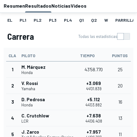
Resumen
Resultados
Noticias
Videos
EL
PL1
PL2
PL3
PL4
Q1
Q2
W
PARRILLA
Carrera
Todas las estadísticas
CLA
PILOTO
TIEMPO
PUNTOS
M. Márquez
1
43'58.770
25
Honda
V. Rossi
+3.069
2
20
Yamaha
44'01.839
D. Pedrosa
+5.112
3
16
Honda
44'03.882
C. Crutchlow
+7.638
4
13
LCR
44'06.408
J. Zarco
+7.957
5
11