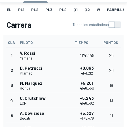
EL
PL1
PL2
PL3
PL4
Q1
Q2
W
PARRILLA
Carrera
Todas las estadísticas
CLA
PILOTO
TIEMPO
PUNTOS
V. Rossi
1
41'41.149
25
Yamaha
D. Petrucci
+0.063
2
20
Pramac
41'41.212
M. Márquez
+5.201
3
16
Honda
41'46.350
C. Crutchlow
+5.243
4
13
LCR
41'46.392
A. Dovizioso
+5.327
5
11
Ducati
41'46.476