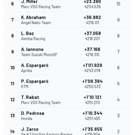
J. Miller
+23.390
6
10
Marc VDS Racing Team
42'04.539
K. Abraham
+36.982
7
9
Ángel Nieto Team
42'18.131
L. Baz
+37.058
8
8
Avintia Racing
42'18.207
A. Iannone
+37.166
9
7
Team Suzuki MotoGP
42'18.315
A. Espargaró
+1'01.929
10
6
Aprilia
42'43.078
P. Espargaró
+1'09.384
11
5
KTM
42'50.533
T. Rabat
+1'10.121
12
4
Marc VDS Racing Team
42'51.270
D. Pedrosa
+1'10.344
13
3
Honda
42'51.493
J. Zarco
+1'35.655
14
2
Tech3 GasGas Factory Racing
43'16.804