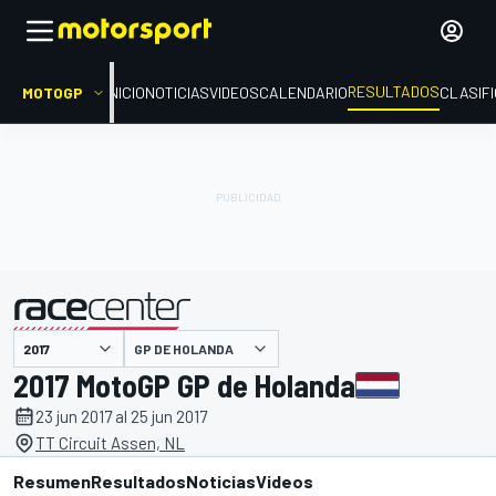
RESULTADOS
MOTOGP
INICIO
NOTICIAS
VIDEOS
CALENDARIO
CLASIF
GP DE HOLANDA
presentado por
2017 MotoGP GP de Holanda
23 jun 2017 al 25 jun 2017
TT Circuit Assen, NL
Resumen
Resultados
Noticias
Videos