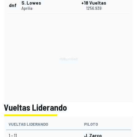
S. Lowes
+18 Vueltas
dnf
Aprilia
12'56.939
Vueltas Liderando
VUELTAS LIDERANDO
PILOTO
1 - 11
J. Zarco