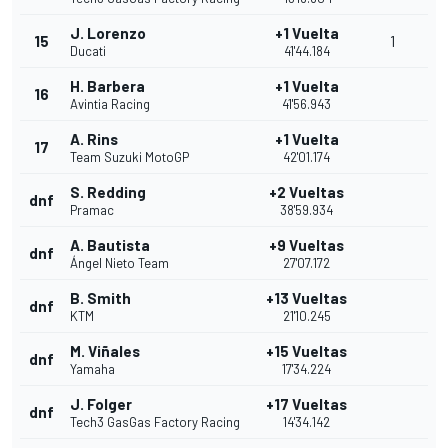
J. Lorenzo
+1 Vuelta
15
1
Ducati
41'44.184
H. Barbera
+1 Vuelta
16
Avintia Racing
41'56.943
A. Rins
+1 Vuelta
17
Team Suzuki MotoGP
42'01.174
S. Redding
+2 Vueltas
dnf
Pramac
38'59.934
A. Bautista
+9 Vueltas
dnf
Ángel Nieto Team
27'07.172
B. Smith
+13 Vueltas
dnf
KTM
21'10.245
M. Viñales
+15 Vueltas
dnf
Yamaha
17'34.224
J. Folger
+17 Vueltas
dnf
Tech3 GasGas Factory Racing
14'34.142