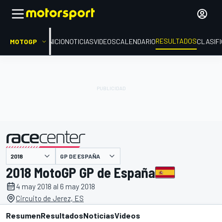
RESULTADOS
MOTOGP
INICIO
NOTICIAS
VIDEOS
CALENDARIO
CLASIF
GP DE ESPAÑA
presentado por
2018 MotoGP GP de España
4 may 2018 al 6 may 2018
Circuito de Jerez, ES
Resumen
Resultados
Noticias
Videos