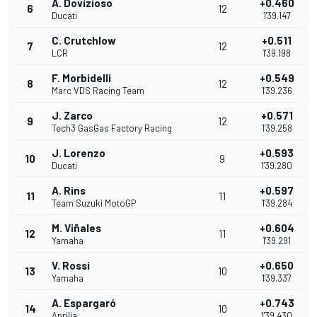
A. Dovizioso
+0.460
6
12
Ducati
1'39.147
C. Crutchlow
+0.511
7
12
LCR
1'39.198
F. Morbidelli
+0.549
8
12
Marc VDS Racing Team
1'39.236
J. Zarco
+0.571
9
12
Tech3 GasGas Factory Racing
1'39.258
J. Lorenzo
+0.593
10
9
Ducati
1'39.280
A. Rins
+0.597
11
11
Team Suzuki MotoGP
1'39.284
M. Viñales
+0.604
12
11
Yamaha
1'39.291
V. Rossi
+0.650
13
10
Yamaha
1'39.337
A. Espargaró
+0.743
14
10
Aprilia
1'39.430