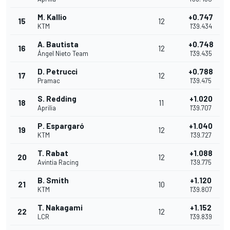
M. Kallio
+0.747
15
12
KTM
1'39.434
A. Bautista
+0.748
16
12
Ángel Nieto Team
1'39.435
D. Petrucci
+0.788
17
12
Pramac
1'39.475
S. Redding
+1.020
18
11
Aprilia
1'39.707
P. Espargaró
+1.040
19
12
KTM
1'39.727
T. Rabat
+1.088
20
12
Avintia Racing
1'39.775
B. Smith
+1.120
21
10
KTM
1'39.807
T. Nakagami
+1.152
22
12
LCR
1'39.839