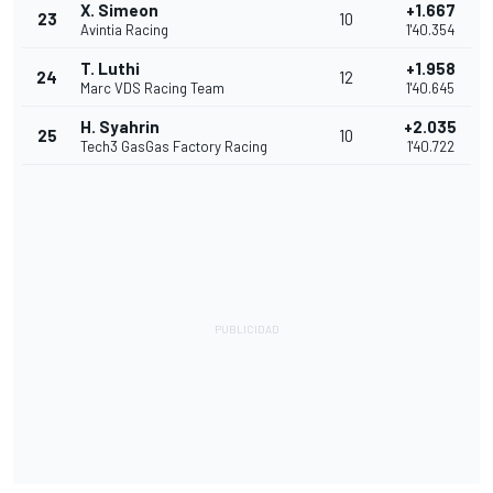
X. Simeon
+1.667
23
10
Avintia Racing
1'40.354
T. Luthi
+1.958
24
12
Marc VDS Racing Team
1'40.645
H. Syahrin
+2.035
25
10
Tech3 GasGas Factory Racing
1'40.722