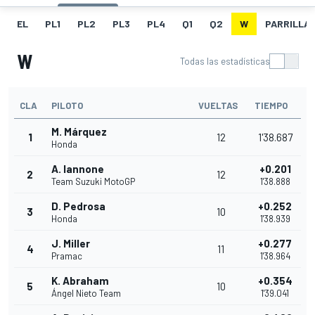
EL
PL1
PL2
PL3
PL4
Q1
Q2
W
PARRILLA
W
Todas las estadísticas
CLA
PILOTO
VUELTAS
TIEMPO
M. Márquez
1
12
1'38.687
Honda
A. Iannone
+0.201
2
12
Team Suzuki MotoGP
1'38.888
D. Pedrosa
+0.252
3
10
Honda
1'38.939
J. Miller
+0.277
4
11
Pramac
1'38.964
K. Abraham
+0.354
5
10
Ángel Nieto Team
1'39.041