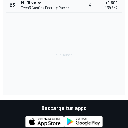
M. Oliveira
+1.591
23
4
Tech3 GasGas Factory Racing
1'39.642
Descarga tus apps