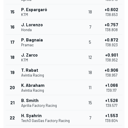
P. Espargaró
+0.602
15
18
KTM
1'38.653
J. Lorenzo
+0.757
16
7
Honda
1'38.808
P. Bagnaia
+0.872
17
5
Pramac
1'38.923
J. Zarco
+0.901
18
12
KTM
1'38.952
T. Rabat
+0.906
19
18
Avintia Racing
1'38.957
K. Abraham
+1.066
20
11
Avintia Racing
1'39.117
B. Smith
+1.526
21
15
Aprilia Factory Racing
1'39.577
H. Syahrin
+1.553
22
7
Tech3 GasGas Factory Racing
1'39.604