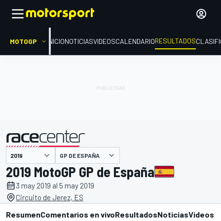
RESULTADOS
MOTOGP
INICIO
NOTICIAS
VIDEOS
CALENDARIO
CLASIF
GP DE ESPAÑA
presentado por
2019 MotoGP GP de España
3 may 2019 al 5 may 2019
Circuito de Jerez, ES
Resumen
Comentarios en vivo
Resultados
Noticias
Videos