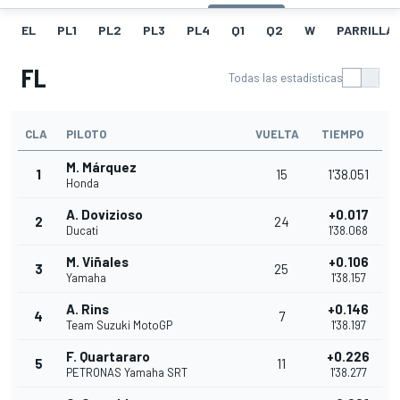
EL
PL1
PL2
PL3
PL4
Q1
Q2
W
PARRILLA
FL
Todas las estadísticas
CLA
PILOTO
VUELTA
TIEMPO
M. Márquez
1
15
1'38.051
Honda
A. Dovizioso
+0.017
2
24
Ducati
1'38.068
M. Viñales
+0.106
3
25
Yamaha
1'38.157
A. Rins
+0.146
4
7
Team Suzuki MotoGP
1'38.197
F. Quartararo
+0.226
5
11
PETRONAS Yamaha SRT
1'38.277