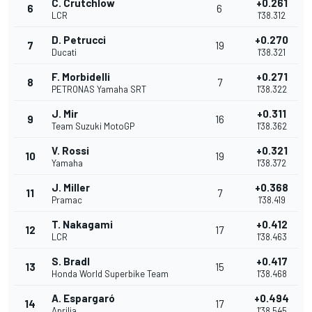
C. Crutchlow
+0.261
6
6
LCR
1'38.312
D. Petrucci
+0.270
7
19
Ducati
1'38.321
F. Morbidelli
+0.271
8
7
PETRONAS Yamaha SRT
1'38.322
J. Mir
+0.311
9
16
Team Suzuki MotoGP
1'38.362
V. Rossi
+0.321
10
19
Yamaha
1'38.372
J. Miller
+0.368
11
7
Pramac
1'38.419
T. Nakagami
+0.412
12
17
LCR
1'38.463
S. Bradl
+0.417
13
15
Honda World Superbike Team
1'38.468
A. Espargaró
+0.494
14
17
Aprilia
1'38.545