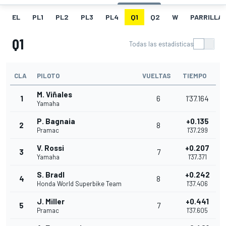
EL
PL1
PL2
PL3
PL4
Q1
Q2
W
PARRILLA
Q1
Todas las estadísticas
CLA
PILOTO
VUELTAS
TIEMPO
M. Viñales
1
6
1'37.164
Yamaha
P. Bagnaia
+0.135
2
8
Pramac
1'37.299
V. Rossi
+0.207
3
7
Yamaha
1'37.371
S. Bradl
+0.242
4
8
Honda World Superbike Team
1'37.406
J. Miller
+0.441
5
7
Pramac
1'37.605