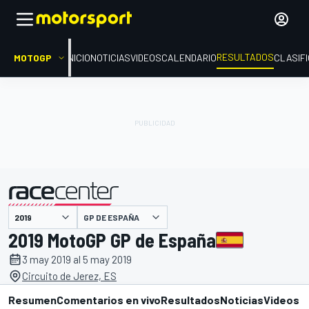
RESULTADOS
MOTOGP
INICIO
NOTICIAS
VIDEOS
CALENDARIO
CLASIF
GP DE ESPAÑA
presentado por
2019 MotoGP GP de España
3 may 2019 al 5 may 2019
Circuito de Jerez, ES
Resumen
Comentarios en vivo
Resultados
Noticias
Videos