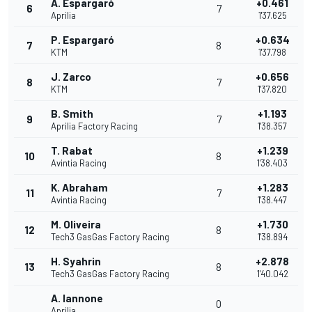
A. Espargaró
+0.461
6
7
Aprilia
1'37.625
P. Espargaró
+0.634
7
8
KTM
1'37.798
J. Zarco
+0.656
8
7
KTM
1'37.820
B. Smith
+1.193
9
7
Aprilia Factory Racing
1'38.357
T. Rabat
+1.239
10
8
Avintia Racing
1'38.403
K. Abraham
+1.283
11
7
Avintia Racing
1'38.447
M. Oliveira
+1.730
12
8
Tech3 GasGas Factory Racing
1'38.894
H. Syahrin
+2.878
13
8
Tech3 GasGas Factory Racing
1'40.042
A. Iannone
0
Aprilia