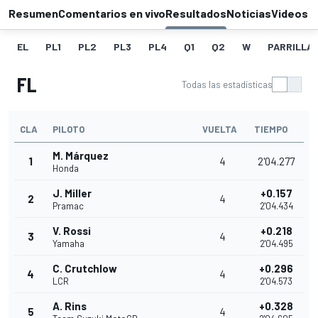
Resumen
Comentarios en vivo
Resultados
Noticias
Videos
EL
PL1
PL2
PL3
PL4
Q1
Q2
W
PARRILLA
FL
Todas las estadísticas
CLA
PILOTO
VUELTA
TIEMPO
M. Márquez
1
4
2'04.277
Honda
J. Miller
+0.157
2
4
Pramac
2'04.434
V. Rossi
+0.218
3
4
Yamaha
2'04.495
C. Crutchlow
+0.296
4
4
LCR
2'04.573
A. Rins
+0.328
5
4