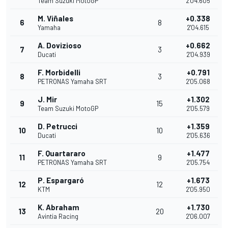
Team Suzuki MotoGP
2'04.605
M. Viñales
+0.338
6
8
Yamaha
2'04.615
A. Dovizioso
+0.662
7
3
Ducati
2'04.939
F. Morbidelli
+0.791
8
3
PETRONAS Yamaha SRT
2'05.068
J. Mir
+1.302
9
15
Team Suzuki MotoGP
2'05.579
D. Petrucci
+1.359
10
10
Ducati
2'05.636
F. Quartararo
+1.477
11
9
PETRONAS Yamaha SRT
2'05.754
P. Espargaró
+1.673
12
12
KTM
2'05.950
K. Abraham
+1.730
13
20
Avintia Racing
2'06.007