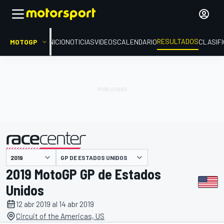
RESULTADOS
MOTOGP
INICIO
NOTICIAS
VIDEOS
CALENDARIO
CLASIF
GP DE ESTADOS UNIDOS
presentado por
2019 MotoGP GP de Estados
Unidos
12 abr 2019 al 14 abr 2019
Circuit of the Americas, US