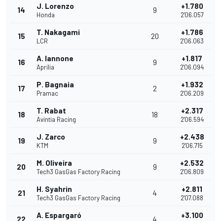
J. Lorenzo
+1.780
14
9
Honda
2'06.057
T. Nakagami
+1.786
15
20
LCR
2'06.063
A. Iannone
+1.817
16
9
Aprilia
2'06.094
P. Bagnaia
+1.932
17
2
Pramac
2'06.209
T. Rabat
+2.317
18
18
Avintia Racing
2'06.594
J. Zarco
+2.438
19
9
KTM
2'06.715
M. Oliveira
+2.532
20
9
Tech3 GasGas Factory Racing
2'06.809
H. Syahrin
+2.811
21
4
Tech3 GasGas Factory Racing
2'07.088
A. Espargaró
+3.100
22
4