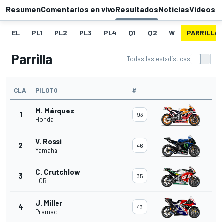
Resumen
Comentarios en vivo
Resultados
Noticias
Videos
EL
PL1
PL2
PL3
PL4
Q1
Q2
W
PARRILLA
Parrilla
Todas las estadísticas
CLA
PILOTO
#
M. Márquez
1
93
Honda
V. Rossi
2
46
Yamaha
C. Crutchlow
3
35
LCR
J. Miller
4
43
Pramac