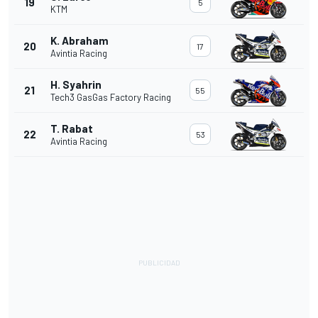
19
5
KTM
K. Abraham
20
17
Avintia Racing
H. Syahrin
21
55
Tech3 GasGas Factory Racing
T. Rabat
22
53
Avintia Racing