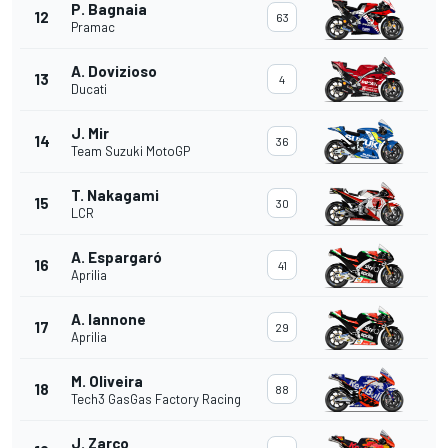
P. Bagnaia
12
63
Pramac
A. Dovizioso
13
4
Ducati
J. Mir
14
36
Team Suzuki MotoGP
T. Nakagami
15
30
LCR
A. Espargaró
16
41
Aprilia
A. Iannone
17
29
Aprilia
M. Oliveira
18
88
Tech3 GasGas Factory Racing
J. Zarco