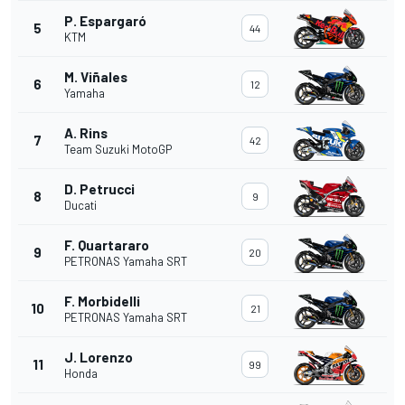
P. Espargaró
5
44
KTM
M. Viñales
6
12
Yamaha
A. Rins
7
42
Team Suzuki MotoGP
D. Petrucci
8
9
Ducati
F. Quartararo
9
20
PETRONAS Yamaha SRT
F. Morbidelli
10
21
PETRONAS Yamaha SRT
J. Lorenzo
11
99
Honda