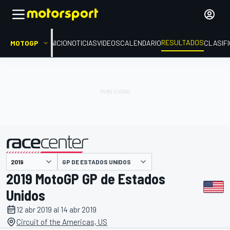
RESULTADOS
MOTOGP
INICIO
NOTICIAS
VIDEOS
CALENDARIO
CLASIF
GP DE ESTADOS UNIDOS
presentado por
2019 MotoGP GP de Estados
Unidos
12 abr 2019 al 14 abr 2019
Circuit of the Americas, US