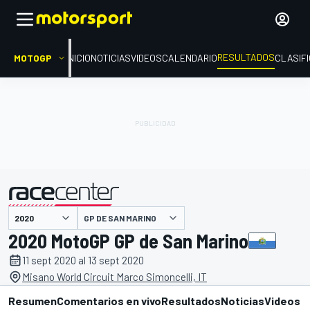
RESULTADOS
MOTOGP
INICIO
NOTICIAS
VIDEOS
CALENDARIO
CLASIF
GP DE SAN MARINO
presentado por
2020 MotoGP GP de San Marino
11 sept 2020 al 13 sept 2020
Misano World Circuit Marco Simoncelli, IT
Resumen
Comentarios en vivo
Resultados
Noticias
Videos