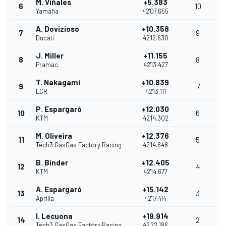
M. Viñales
+5.383
6
10
Yamaha
42'07.655
A. Dovizioso
+10.358
7
9
Ducati
42'12.630
J. Miller
+11.155
8
8
Pramac
42'13.427
T. Nakagami
+10.839
9
7
LCR
42'13.111
P. Espargaró
+12.030
10
6
KTM
42'14.302
M. Oliveira
+12.376
11
5
Tech3 GasGas Factory Racing
42'14.648
B. Binder
+12.405
12
4
KTM
42'14.677
A. Espargaró
+15.142
13
3
Aprilia
42'17.414
I. Lecuona
+19.914
14
2
Tech3 GasGas Factory Racing
42'22.186