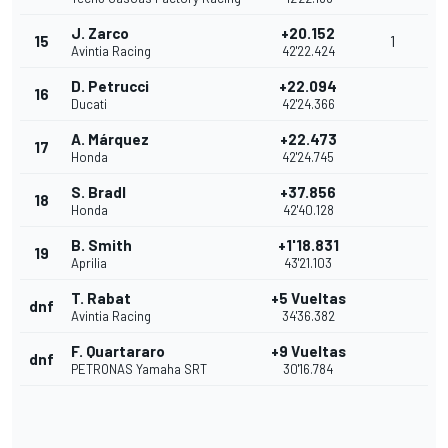
J. Zarco
+20.152
15
1
Avintia Racing
42'22.424
D. Petrucci
+22.094
16
Ducati
42'24.366
A. Márquez
+22.473
17
Honda
42'24.745
S. Bradl
+37.856
18
Honda
42'40.128
B. Smith
+1'18.831
19
Aprilia
43'21.103
T. Rabat
+5 Vueltas
dnf
Avintia Racing
34'36.382
F. Quartararo
+9 Vueltas
dnf
PETRONAS Yamaha SRT
30'16.784