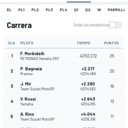
EL
PL1
PL2
PL3
PL4
Q1
Q2
W
PARRILLA
Carrera
Todas las estadísticas
CLA
PILOTO
TIEMPO
PUNTOS
F. Morbidelli
1
42'02.272
25
PETRONAS Yamaha SRT
P. Bagnaia
+2.217
2
20
Pramac
42'04.489
J. Mir
+2.290
3
16
Team Suzuki MotoGP
42'04.562
V. Rossi
+2.643
4
13
Yamaha
42'04.915
A. Rins
+4.044
5
11
Team Suzuki MotoGP
42'06.316