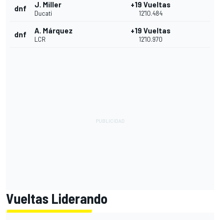
J. Miller
+19 Vueltas
dnf
Ducati
12'10.484
A. Márquez
+19 Vueltas
dnf
LCR
12'10.970
Vueltas Liderando