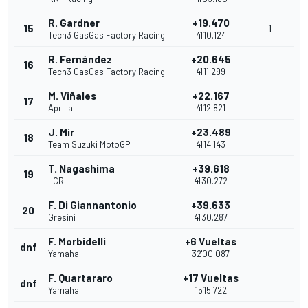
R. Gardner
+19.470
15
1
Tech3 GasGas Factory Racing
41'10.124
R. Fernández
+20.645
16
Tech3 GasGas Factory Racing
41'11.299
M. Viñales
+22.167
17
Aprilia
41'12.821
J. Mir
+23.489
18
Team Suzuki MotoGP
41'14.143
T. Nagashima
+39.618
19
LCR
41'30.272
F. Di Giannantonio
+39.633
20
Gresini
41'30.287
F. Morbidelli
+6 Vueltas
dnf
Yamaha
32'00.087
F. Quartararo
+17 Vueltas
dnf
Yamaha
15'15.722