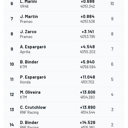
L. Marini
+0.688
6
10
VR46
40'51.342
J. Martín
+0.884
7
9
Pramac
40'51.538
J. Zarco
+3.141
8
8
Pramac
40'53.795
A. Espargaró
+4.548
9
7
Aprilia
40'55.202
B. Binder
+5.940
10
6
KTM
40'56.594
P. Espargaró
+11.048
11
5
Honda
41'01.702
M. Oliveira
+13.606
12
4
KTM
41'04.260
C. Crutchlow
+13.890
13
3
RNF Racing
41'04.544
D. Binder
+14.526
14
2
RNF Racing
41'05.180