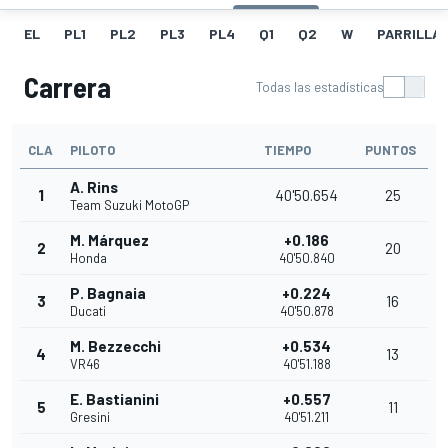
EL
PL1
PL2
PL3
PL4
Q1
Q2
W
PARRILLA
Carrera
Todas las estadísticas
CLA
PILOTO
TIEMPO
PUNTOS
A. Rins
1
40'50.654
25
Team Suzuki MotoGP
M. Márquez
+0.186
2
20
Honda
40'50.840
P. Bagnaia
+0.224
3
16
Ducati
40'50.878
M. Bezzecchi
+0.534
4
13
VR46
40'51.188
E. Bastianini
+0.557
5
11
Gresini
40'51.211