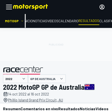
RESULTADOS
MOTOGP
INICIO
NOTICIAS
VIDEOS
CALENDARIO
CLASIF
GP DE AUSTRALIA
presentado por
2022 MotoGP GP de Australia
14 oct 2022 al 16 oct 2022
Phillip Island Grand Prix Circuit, AU
Resumen
Comentarios en vivo
Resultados
Noticias
Videos