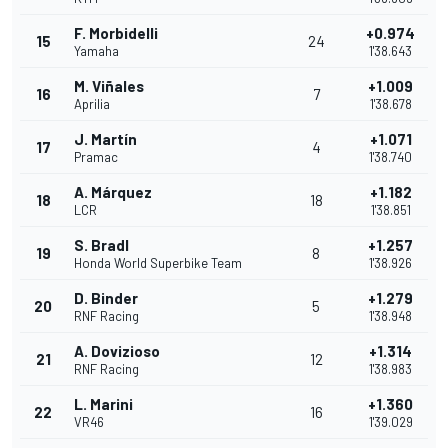
F. Morbidelli
+0.974
15
24
Yamaha
1'38.643
M. Viñales
+1.009
16
7
Aprilia
1'38.678
J. Martín
+1.071
17
4
Pramac
1'38.740
A. Márquez
+1.182
18
18
LCR
1'38.851
S. Bradl
+1.257
19
8
Honda World Superbike Team
1'38.926
D. Binder
+1.279
20
5
RNF Racing
1'38.948
A. Dovizioso
+1.314
21
12
RNF Racing
1'38.983
L. Marini
+1.360
22
16
VR46
1'39.029