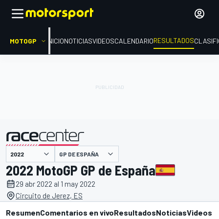
RESULTADOS
MOTOGP
INICIO
NOTICIAS
VIDEOS
CALENDARIO
CLASIF
GP DE ESPAÑA
presentado por
2022 MotoGP GP de España
29 abr 2022 al 1 may 2022
Circuito de Jerez, ES
Resumen
Comentarios en vivo
Resultados
Noticias
Videos