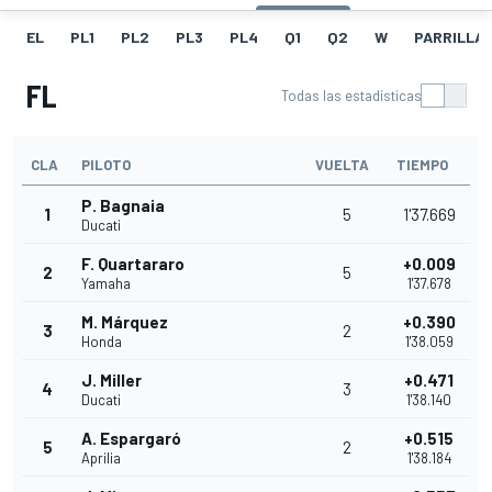
EL
PL1
PL2
PL3
PL4
Q1
Q2
W
PARRILLA
FL
Todas las estadísticas
CLA
PILOTO
VUELTA
TIEMPO
P. Bagnaia
1
5
1'37.669
Ducati
F. Quartararo
+0.009
2
5
Yamaha
1'37.678
M. Márquez
+0.390
3
2
Honda
1'38.059
J. Miller
+0.471
4
3
Ducati
1'38.140
A. Espargaró
+0.515
5
2
Aprilia
1'38.184