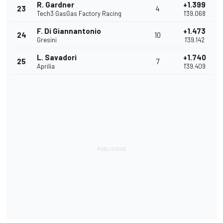
R. Gardner
+1.399
23
4
Tech3 GasGas Factory Racing
1'39.068
F. Di Giannantonio
+1.473
24
10
Gresini
1'39.142
L. Savadori
+1.740
25
7
Aprilia
1'39.409