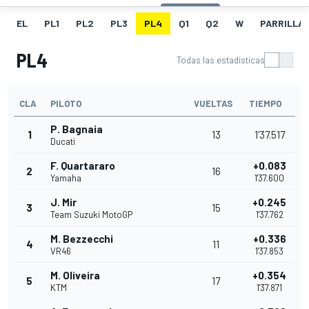
EL
PL1
PL2
PL3
PL4
Q1
Q2
W
PARRILLA
PL4
Todas las estadísticas
CLA
PILOTO
VUELTAS
TIEMPO
P. Bagnaia
1
13
1'37.517
Ducati
F. Quartararo
+0.083
2
16
Yamaha
1'37.600
J. Mir
+0.245
3
15
Team Suzuki MotoGP
1'37.762
M. Bezzecchi
+0.336
4
11
VR46
1'37.853
M. Oliveira
+0.354
5
17
KTM
1'37.871