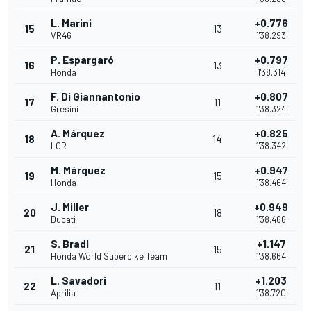
L. Marini
+0.776
15
13
VR46
1'38.293
P. Espargaró
+0.797
16
13
Honda
1'38.314
F. Di Giannantonio
+0.807
17
11
Gresini
1'38.324
A. Márquez
+0.825
18
14
LCR
1'38.342
M. Márquez
+0.947
19
15
Honda
1'38.464
J. Miller
+0.949
20
18
Ducati
1'38.466
S. Bradl
+1.147
21
15
Honda World Superbike Team
1'38.664
L. Savadori
+1.203
22
11
Aprilia
1'38.720