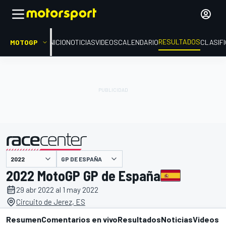
RESULTADOS
MOTOGP
INICIO
NOTICIAS
VIDEOS
CALENDARIO
CLASIF
GP DE ESPAÑA
presentado por
2022 MotoGP GP de España
29 abr 2022 al 1 may 2022
Circuito de Jerez, ES
Resumen
Comentarios en vivo
Resultados
Noticias
Videos