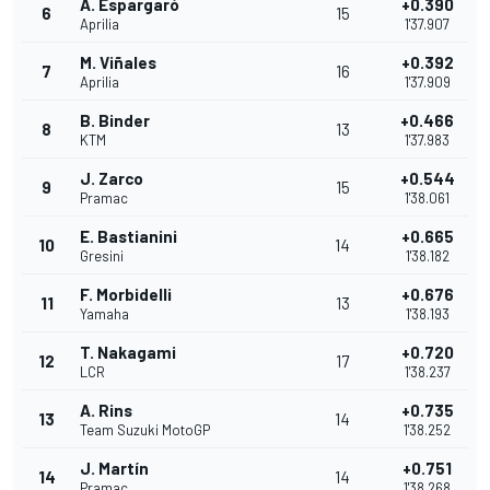
A. Espargaró
+0.390
6
15
Aprilia
1'37.907
M. Viñales
+0.392
7
16
Aprilia
1'37.909
B. Binder
+0.466
8
13
KTM
1'37.983
J. Zarco
+0.544
9
15
Pramac
1'38.061
E. Bastianini
+0.665
10
14
Gresini
1'38.182
F. Morbidelli
+0.676
11
13
Yamaha
1'38.193
T. Nakagami
+0.720
12
17
LCR
1'38.237
A. Rins
+0.735
13
14
Team Suzuki MotoGP
1'38.252
J. Martín
+0.751
14
14
Pramac
1'38.268