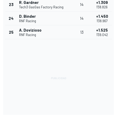
R. Gardner
+1.309
23
14
Tech3 GasGas Factory Racing
1'38.826
D. Binder
+1.450
24
14
RNF Racing
1'38.967
A. Dovizioso
+1.525
25
13
RNF Racing
1'39.042