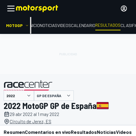
RESULTADOS
MOTOGP
INICIO
NOTICIAS
VIDEOS
CALENDARIO
CLASIF
GP DE ESPAÑA
presentado por
2022 MotoGP GP de España
29 abr 2022 al 1 may 2022
Circuito de Jerez, ES
Resumen
Comentarios en vivo
Resultados
Noticias
Videos