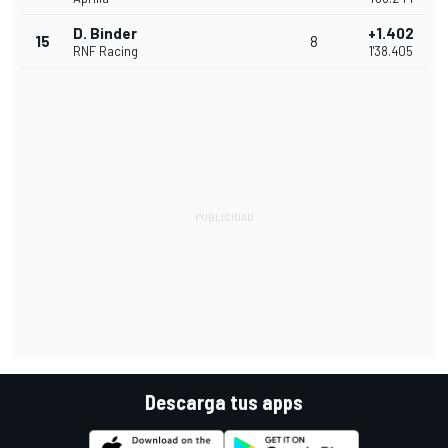
D. Binder
+1.402
15
8
RNF Racing
1'38.405
Descarga tus apps