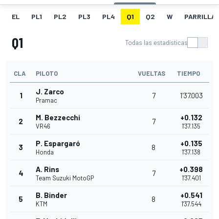
EL
PL1
PL2
PL3
PL4
Q1
Q2
W
PARRILLA
Q1
Todas las estadísticas
CLA
PILOTO
VUELTAS
TIEMPO
J. Zarco
1
7
1'37.003
Pramac
M. Bezzecchi
+0.132
2
7
VR46
1'37.135
P. Espargaró
+0.135
3
8
Honda
1'37.138
A. Rins
+0.398
4
7
Team Suzuki MotoGP
1'37.401
B. Binder
+0.541
5
8
KTM
1'37.544