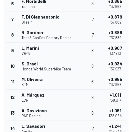
F. Morbidelli
+0.665
6
8
Yamaha
1'37.668
F. Di Giannantonio
+0.879
7
7
Gresini
1'37.882
R. Gardner
+0.886
8
7
Tech3 GasGas Factory Racing
1'37.889
L. Marini
+0.907
9
8
VR46
1'37.910
S. Bradl
+0.934
10
8
Honda World Superbike Team
1'37.937
M. Oliveira
+0.955
11
6
KTM
1'37.958
A. Márquez
+1.011
12
8
LCR
1'38.014
A. Dovizioso
+1.061
13
8
RNF Racing
1'38.064
L. Savadori
+1.241
14
7
Aprilia
1'38.244