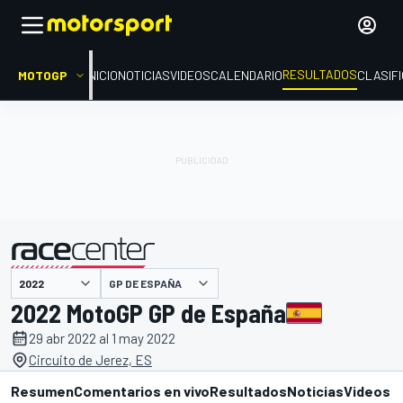
RESULTADOS
MOTOGP
INICIO
NOTICIAS
VIDEOS
CALENDARIO
CLASIF
GP DE ESPAÑA
presentado por
2022 MotoGP GP de España
29 abr 2022 al 1 may 2022
Circuito de Jerez, ES
Resumen
Comentarios en vivo
Resultados
Noticias
Videos