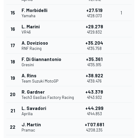
F. Morbidelli
+27.519
15
1
Yamaha
41'28.073
L. Marini
+29.278
16
VR46
41'29.832
A. Dovizioso
+35.204
17
RNF Racing
41'35.758
F. Di Giannantonio
+35.361
18
Gresini
41'35.915
A. Rins
+38.922
19
Team Suzuki MotoGP
41'39.476
R. Gardner
+43.378
20
Tech3 GasGas Factory Racing
41'43.932
L. Savadori
+44.299
21
Aprilia
41'44.853
J. Martín
+1'07.681
22
Pramac
42'08.235