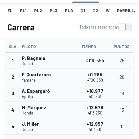
EL
PL1
PL2
PL3
PL4
Q1
Q2
W
PARRILLA
Carrera
Todas las estadísticas
CLA
PILOTO
TIEMPO
PUNTOS
P. Bagnaia
1
41'00.554
25
Ducati
F. Quartararo
+0.285
2
20
Yamaha
41'00.839
A. Espargaró
+10.977
3
16
Aprilia
41'11.531
M. Márquez
+12.676
4
13
Honda
41'13.230
J. Miller
+12.957
5
11
Ducati
41'13.511