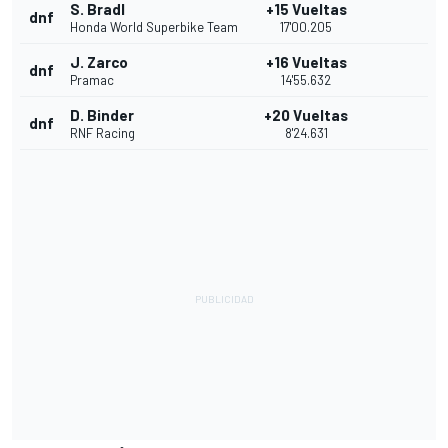
S. Bradl
+15 Vueltas
dnf
Honda World Superbike Team
17'00.205
J. Zarco
+16 Vueltas
dnf
Pramac
14'55.632
D. Binder
+20 Vueltas
dnf
RNF Racing
8'24.631