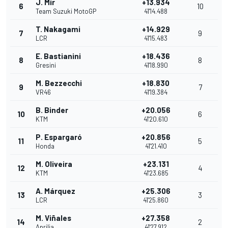
J. Mir
+13.934
6
10
Team Suzuki MotoGP
41'14.488
T. Nakagami
+14.929
7
9
LCR
41'15.483
E. Bastianini
+18.436
8
8
Gresini
41'18.990
M. Bezzecchi
+18.830
9
7
VR46
41'19.384
B. Binder
+20.056
10
6
KTM
41'20.610
P. Espargaró
+20.856
11
5
Honda
41'21.410
M. Oliveira
+23.131
12
4
KTM
41'23.685
A. Márquez
+25.306
13
3
LCR
41'25.860
M. Viñales
+27.358
14
2
Aprilia
41'27.912