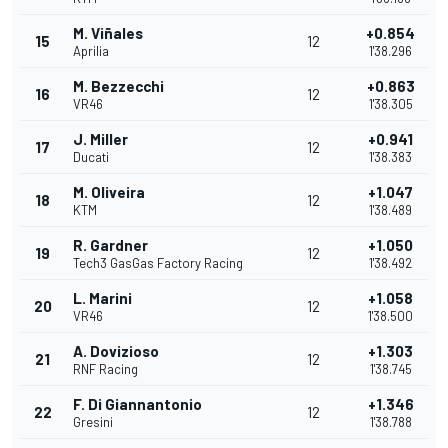
M. Viñales
+0.854
15
12
Aprilia
1'38.296
M. Bezzecchi
+0.863
16
12
VR46
1'38.305
J. Miller
+0.941
17
12
Ducati
1'38.383
M. Oliveira
+1.047
18
12
KTM
1'38.489
R. Gardner
+1.050
19
12
Tech3 GasGas Factory Racing
1'38.492
L. Marini
+1.058
20
12
VR46
1'38.500
A. Dovizioso
+1.303
21
12
RNF Racing
1'38.745
F. Di Giannantonio
+1.346
22
12
Gresini
1'38.788