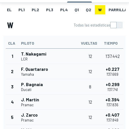
EL
PL1
PL2
PL3
PL4
Q1
Q2
W
PARRILLA
W
Todas las estadísticas
CLA
PILOTO
VUELTAS
TIEMPO
T. Nakagami
1
12
1'37.442
LCR
F. Quartararo
+0.227
2
12
Yamaha
1'37.669
P. Bagnaia
+0.299
3
8
Ducati
1'37.741
J. Martín
+0.394
4
12
Pramac
1'37.836
J. Zarco
+0.407
5
12
Pramac
1'37.849