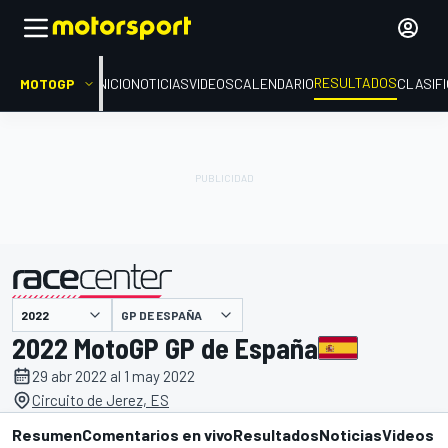
RESULTADOS
MOTOGP
INICIO
NOTICIAS
VIDEOS
CALENDARIO
CLASIF
GP DE ESPAÑA
presentado por
2022 MotoGP GP de España
29 abr 2022 al 1 may 2022
Circuito de Jerez, ES
Resumen
Comentarios en vivo
Resultados
Noticias
Videos