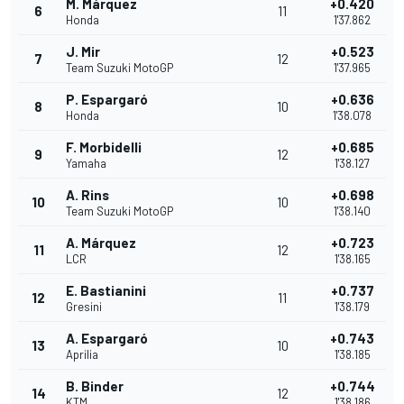
M. Márquez
+0.420
6
11
Honda
1'37.862
J. Mir
+0.523
7
12
Team Suzuki MotoGP
1'37.965
P. Espargaró
+0.636
8
10
Honda
1'38.078
F. Morbidelli
+0.685
9
12
Yamaha
1'38.127
A. Rins
+0.698
10
10
Team Suzuki MotoGP
1'38.140
A. Márquez
+0.723
11
12
LCR
1'38.165
E. Bastianini
+0.737
12
11
Gresini
1'38.179
A. Espargaró
+0.743
13
10
Aprilia
1'38.185
B. Binder
+0.744
14
12
KTM
1'38.186