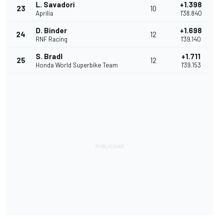
L. Savadori
+1.398
23
10
Aprilia
1'38.840
D. Binder
+1.698
24
12
RNF Racing
1'39.140
S. Bradl
+1.711
25
12
Honda World Superbike Team
1'39.153