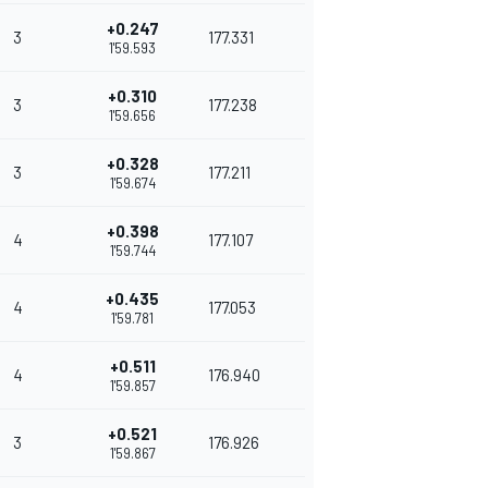
+0.247
3
177.331
1'59.593
+0.310
3
177.238
1'59.656
+0.328
3
177.211
1'59.674
+0.398
4
177.107
1'59.744
+0.435
4
177.053
1'59.781
+0.511
4
176.940
1'59.857
+0.521
3
176.926
1'59.867