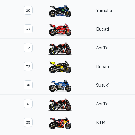
Yamaha
20
Ducati
43
Aprilia
12
Ducati
72
Suzuki
36
Aprilia
41
KTM
33