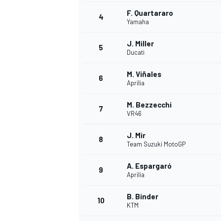
F. Quartararo
4
Yamaha
J. Miller
5
Ducati
M. Viñales
6
Aprilia
NASCAR CUP
M. Bezzecchi
7
VR46
J. Mir
8
Team Suzuki MotoGP
A. Espargaró
9
Aprilia
B. Binder
10
KTM