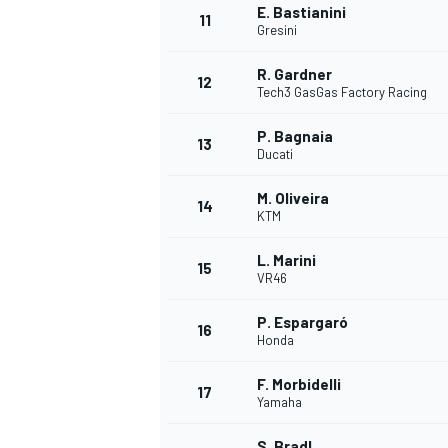
E. Bastianini
11
FÓRMULA E
Gresini
R. Gardner
12
Tech3 GasGas Factory Racing
P. Bagnaia
13
Ducati
M. Oliveira
14
KTM
L. Marini
15
VR46
P. Espargaró
WRC
16
Honda
F. Morbidelli
17
Yamaha
S. Bradl