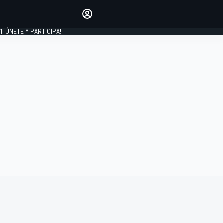
favoritos
Haz que se oiga tu voz
comentando artículos.
1, ÚNETE Y PARTICIPA!
INICIAR SESIÓN
EDICIÓN
LATINOAMÉRICA