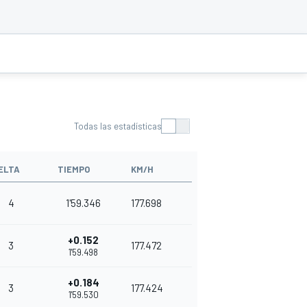
Todas las estadísticas
ELTA
TIEMPO
KM/H
4
1'59.346
177.698
+0.152
3
177.472
1'59.498
+0.184
3
177.424
1'59.530