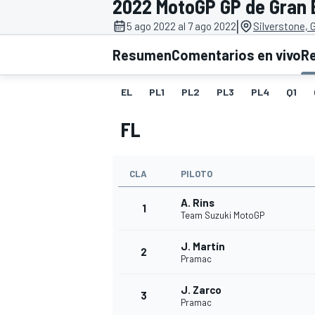
2022 MotoGP GP de Gran 
|
INDYCAR
5 ago 2022 al 7 ago 2022
Silverstone, 
Resumen
Comentarios en vivo
R
EL
PL1
PL2
PL3
PL4
Q1
FL
CLA
PILOTO
A. Rins
1
Team Suzuki MotoGP
MOTOGP
J. Martín
2
Pramac
J. Zarco
3
Pramac