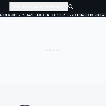
TODOS LOS CAMPEONATOS
ALENDARIO F1 2026
FRANCO COLAPINTO
SERGIO PÉREZ
APUESTAS
¡COMIENZA LA F