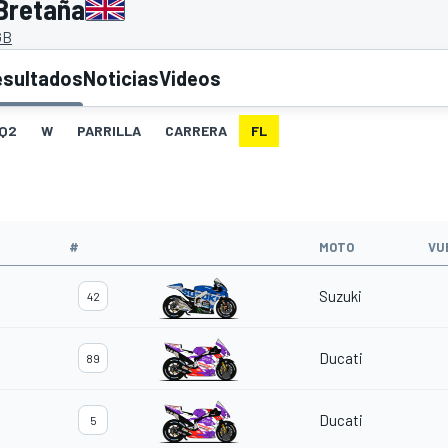
Bretaña
GB
esultados
Noticias
Videos
Q2
W
PARRILLA
CARRERA
FL
#
MOTO
VU
Suzuki
42
Ducati
89
Ducati
5