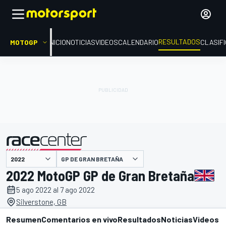
RESULTADOS
MOTOGP
INICIO
NOTICIAS
VIDEOS
CALENDARIO
CLASIF
GP DE GRAN BRETAÑA
presentado por
2022 MotoGP GP de Gran Bretaña
5 ago 2022 al 7 ago 2022
Silverstone, GB
Resumen
Comentarios en vivo
Resultados
Noticias
Videos