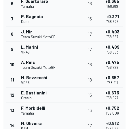
F. Quartararo
+0.365
6
16
Yamaha
1'58.619
P. Bagnaia
+0.371
7
16
Ducati
1'58.625
J. Mir
+0.403
8
17
Team Suzuki MotoGP
1'58.657
L. Marini
+0.409
9
17
VR46
1'58.663
A. Rins
+0.475
10
16
Team Suzuki MotoGP
1'58.729
M. Bezzecchi
+0.657
11
18
VR46
1'58.911
E. Bastianini
+0.673
12
15
Gresini
1'58.927
F. Morbidelli
+0.752
13
13
Yamaha
1'59.006
M. Oliveira
+0.812
14
17
KTM
1'59.066