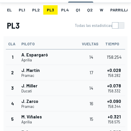
EL
PL1
PL2
PL3
PL4
Q1
Q2
W
PARRILLA
PL3
Todas las estadísticas
CLA
PILOTO
VUELTAS
TIEMPO
A. Espargaró
1
14
1'58.254
Aprilia
J. Martín
+0.028
2
17
Pramac
1'58.282
J. Miller
+0.078
3
14
Ducati
1'58.332
J. Zarco
+0.090
4
16
Pramac
1'58.344
M. Viñales
+0.321
5
15
Aprilia
1'58.575