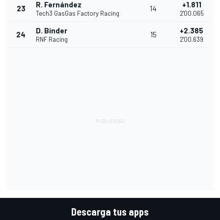
R. Fernández
+1.811
23
14
Tech3 GasGas Factory Racing
2'00.065
D. Binder
+2.385
24
15
RNF Racing
2'00.639
Descarga tus apps