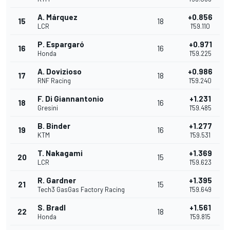
A. Márquez
+0.856
15
18
LCR
1'59.110
P. Espargaró
+0.971
16
16
Honda
1'59.225
A. Dovizioso
+0.986
17
18
RNF Racing
1'59.240
F. Di Giannantonio
+1.231
18
16
Gresini
1'59.485
B. Binder
+1.277
19
16
KTM
1'59.531
T. Nakagami
+1.369
20
15
LCR
1'59.623
R. Gardner
+1.395
21
15
Tech3 GasGas Factory Racing
1'59.649
S. Bradl
+1.561
22
18
Honda
1'59.815