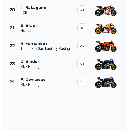
T. Nakagami
20
30
LCR
S. Bradl
21
6
Honda
R. Fernández
22
25
Tech3 GasGas Factory Racing
D. Binder
23
40
RNF Racing
A. Dovizioso
24
4
RNF Racing