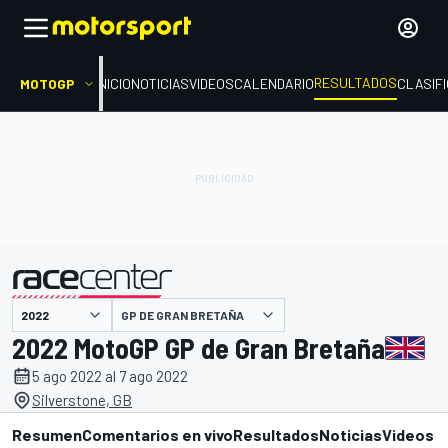
RESULTADOS
MOTOGP
INICIO
NOTICIAS
VIDEOS
CALENDARIO
CLASIF
GP DE GRAN BRETAÑA
presentado por
2022 MotoGP GP de Gran Bretaña
5 ago 2022 al 7 ago 2022
Silverstone, GB
Resumen
Comentarios en vivo
Resultados
Noticias
Videos