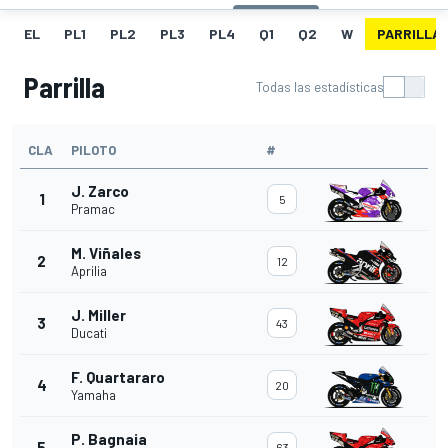
EL
PL1
PL2
PL3
PL4
Q1
Q2
W
PARRILLA
Parrilla
Todas las estadísticas
CLA
PILOTO
#
J. Zarco
1
5
Pramac
M. Viñales
2
12
Aprilia
J. Miller
3
43
Ducati
F. Quartararo
4
20
Yamaha
P. Bagnaia
5
63