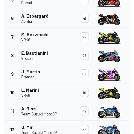
Ducati
A. Espargaró
6
41
Aprilia
M. Bezzecchi
7
72
VR46
E. Bastianini
8
23
Gresini
J. Martín
9
89
Pramac
L. Marini
10
10
VR46
A. Rins
11
42
Team Suzuki MotoGP
J. Mir
12
36
Team Suzuki MotoGP