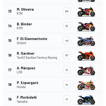
M. Oliveira
13
88
KTM
B. Binder
14
33
KTM
F. Di Giannantonio
15
49
Gresini
R. Gardner
16
87
Tech3 GasGas Factory Racing
A. Márquez
17
73
LCR
P. Espargaró
18
44
Honda
F. Morbidelli
19
21
Yamaha