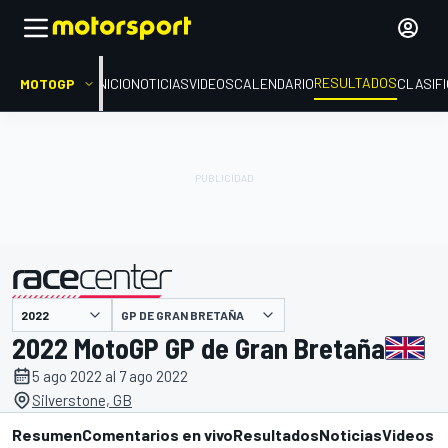
RESULTADOS
MOTOGP
INICIO
NOTICIAS
VIDEOS
CALENDARIO
CLASIF
GP DE GRAN BRETAÑA
presentado por
2022 MotoGP GP de Gran Bretaña
5 ago 2022 al 7 ago 2022
Silverstone, GB
Resumen
Comentarios en vivo
Resultados
Noticias
Videos