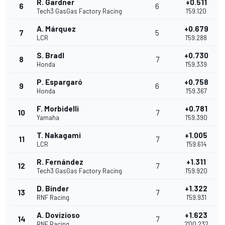
R. Gardner
+0.511
6
6
Tech3 GasGas Factory Racing
1'59.120
A. Márquez
+0.679
7
5
LCR
1'59.288
S. Bradl
+0.730
8
7
Honda
1'59.339
P. Espargaró
+0.758
9
6
Honda
1'59.367
F. Morbidelli
+0.781
10
7
Yamaha
1'59.390
T. Nakagami
+1.005
11
7
LCR
1'59.614
R. Fernández
+1.311
12
7
Tech3 GasGas Factory Racing
1'59.920
D. Binder
+1.322
13
7
RNF Racing
1'59.931
A. Dovizioso
+1.623
14
7
RNF Racing
2'00.232