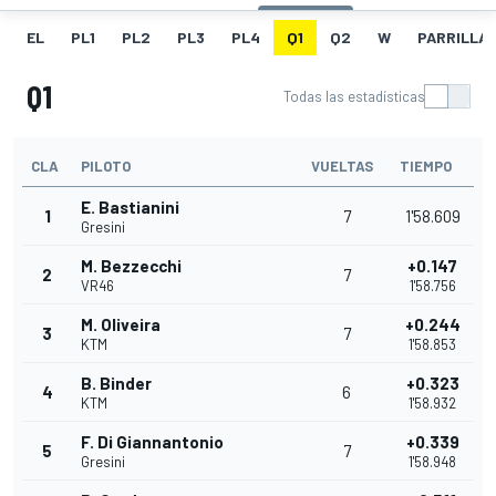
EL
PL1
PL2
PL3
PL4
Q1
Q2
W
PARRILLA
Q1
Todas las estadísticas
CLA
PILOTO
VUELTAS
TIEMPO
E. Bastianini
1
7
1'58.609
Gresini
M. Bezzecchi
+0.147
2
7
VR46
1'58.756
M. Oliveira
+0.244
3
7
KTM
1'58.853
B. Binder
+0.323
4
6
KTM
1'58.932
F. Di Giannantonio
+0.339
5
7
Gresini
1'58.948