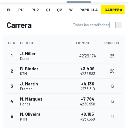
EL
PL1
PL2
Q1
Q2
W
PARRILLA
CARRERA
Carrera
Todas las estadísticas
CLA
PILOTO
TIEMPO
PUNTOS
J. Miller
1
42'29.174
25
Ducati
B. Binder
+3.409
2
20
KTM
42'32.583
J. Martín
+4.136
3
16
Pramac
42'33.310
M. Márquez
+7.784
4
13
Honda
42'36.958
M. Oliveira
+8.185
5
11
KTM
42'37.359