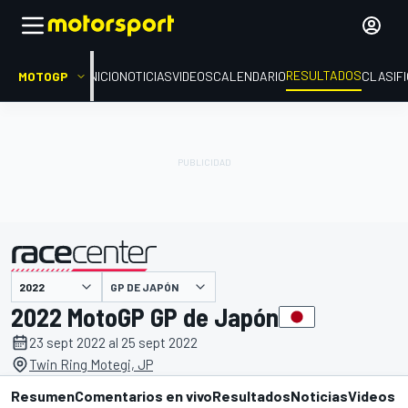
RESULTADOS
MOTOGP
INICIO
NOTICIAS
VIDEOS
CALENDARIO
CLASIF
GP DE JAPÓN
presentado por
2022 MotoGP GP de Japón
23 sept 2022 al 25 sept 2022
Twin Ring Motegi, JP
Resumen
Comentarios en vivo
Resultados
Noticias
Videos