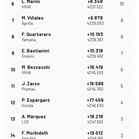
L. Marini
+8.348
6
10
VR46
42'37.522
M. Viñales
+9.879
7
9
Aprilia
42'39.053
F. Quartararo
+10.193
8
8
Yamaha
42'39.367
E. Bastianini
+10.318
9
7
Gresini
42'39.492
M. Bezzecchi
+16.419
10
6
VR46
42'45.593
J. Zarco
+16.586
11
5
Pramac
42'45.760
P. Espargaró
+17.456
12
4
Honda
42'46.630
A. Márquez
+18.219
13
3
LCR
42'47.393
F. Morbidelli
+19.012
14
2
Yamaha
42'48.186