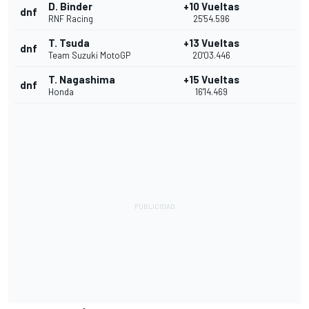
D. Binder
+10 Vueltas
dnf
RNF Racing
25'54.596
T. Tsuda
+13 Vueltas
dnf
Team Suzuki MotoGP
20'03.446
T. Nagashima
+15 Vueltas
dnf
Honda
16'14.469