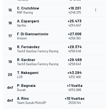
C. Crutchlow
+19.201
15
1
RNF Racing
42'48.375
A. Espargaró
+25.473
16
Aprilia
42'54.647
F. Di Giannantonio
+27.006
17
Gresini
42'56.180
R. Fernández
+29.374
18
Tech3 GasGas Factory Racing
42'58.548
R. Gardner
+29.469
19
Tech3 GasGas Factory Racing
42'58.643
T. Nakagami
+43.294
20
LCR
43'12.468
P. Bagnaia
+1 Vuelta
dnf
Ducati
40'52.986
A. Rins
+10 Vueltas
dnf
Team Suzuki MotoGP
25'09.144