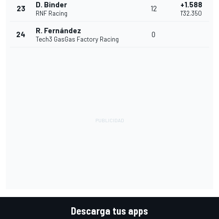
D. Binder
+1.588
23
12
RNF Racing
1'32.350
R. Fernández
24
0
Tech3 GasGas Factory Racing
Descarga tus apps