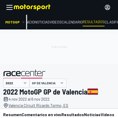
RESULTADOS
MOTOGP
INICIO
NOTICIAS
VIDEOS
CALENDARIO
CLASIF
GP DE VALENCIA
presentado por
2022 MotoGP GP de Valencia
4 nov 2022 al 6 nov 2022
Valencia Circuit Ricardo Tormo, ES
Resumen
Comentarios en vivo
Resultados
Noticias
Videos