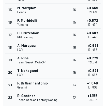
M. Márquez
+0.669
15
16
Honda
1'31.431
F. Morbidelli
+0.672
16
15
Yamaha
1'31.434
C. Crutchlow
+0.687
17
16
RNF Racing
1'31.449
A. Márquez
+0.691
18
16
LCR
1'31.453
A. Rins
+0.779
19
16
Team Suzuki MotoGP
1'31.541
T. Nakagami
+0.871
20
15
LCR
1'31.633
F. Di Giannantonio
+1.046
21
13
Gresini
1'31.808
R. Gardner
+1.155
22
12
Tech3 GasGas Factory Racing
1'31.917