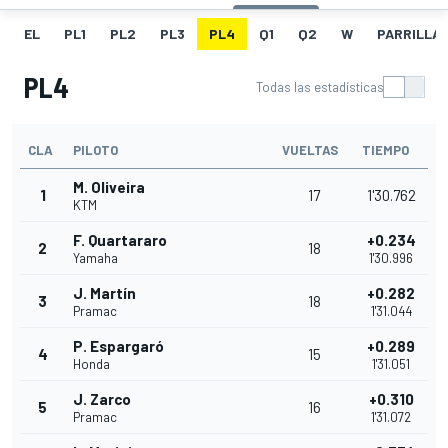
EL
PL1
PL2
PL3
PL4
Q1
Q2
W
PARRILLA
PL4
Todas las estadísticas
CLA
PILOTO
VUELTAS
TIEMPO
M. Oliveira
1
17
1'30.762
KTM
F. Quartararo
+0.234
2
18
Yamaha
1'30.996
J. Martín
+0.282
3
18
Pramac
1'31.044
P. Espargaró
+0.289
4
15
Honda
1'31.051
J. Zarco
+0.310
5
16
Pramac
1'31.072