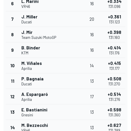
L. Marini
+0.334
6
16
VR46
1'31.096
J. Miller
+0.361
7
20
Ducati
1'31.123
J. Mir
+0.398
8
16
Team Suzuki MotoGP
1'31.160
B. Binder
+0.414
9
16
KTM
1'31.176
M. Viñales
+0.415
10
14
Aprilia
1'31.177
P. Bagnaia
+0.508
11
13
Ducati
1'31.270
A. Espargaró
+0.514
12
17
Aprilia
1'31.276
E. Bastianini
+0.598
13
13
Gresini
1'31.360
M. Bezzecchi
+0.627
14
13
VR46
1'31.389