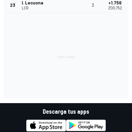
I. Lecuona
+1.756
23
3
LCR
2'00.752
Descarga tus apps