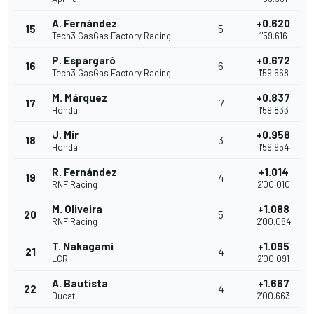
A. Fernández
+0.620
15
5
Tech3 GasGas Factory Racing
1'59.616
P. Espargaró
+0.672
16
6
Tech3 GasGas Factory Racing
1'59.668
M. Márquez
+0.837
17
7
Honda
1'59.833
J. Mir
+0.958
18
3
Honda
1'59.954
R. Fernández
+1.014
19
4
RNF Racing
2'00.010
M. Oliveira
+1.088
20
5
RNF Racing
2'00.084
T. Nakagami
+1.095
21
4
LCR
2'00.091
A. Bautista
+1.667
22
4
Ducati
2'00.663