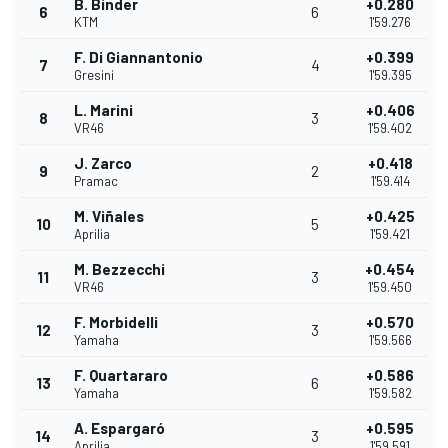
B. Binder
+0.280
6
6
KTM
1'59.276
F. Di Giannantonio
+0.399
7
4
Gresini
1'59.395
L. Marini
+0.406
8
3
VR46
1'59.402
J. Zarco
+0.418
9
2
Pramac
1'59.414
M. Viñales
+0.425
10
5
Aprilia
1'59.421
M. Bezzecchi
+0.454
11
3
VR46
1'59.450
F. Morbidelli
+0.570
12
3
Yamaha
1'59.566
F. Quartararo
+0.586
13
6
Yamaha
1'59.582
A. Espargaró
+0.595
14
3
Aprilia
1'59.591