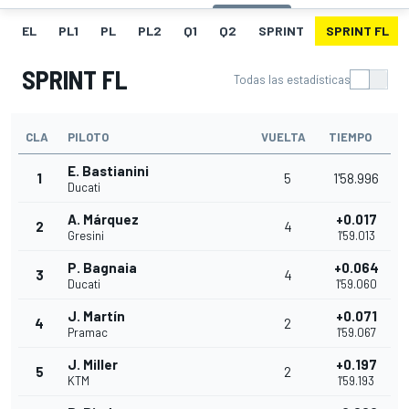
EL
PL1
PL
PL2
Q1
Q2
SPRINT
SPRINT FL
SPRINT FL
Todas las estadísticas
CLA
PILOTO
VUELTA
TIEMPO
E. Bastianini
1
5
1'58.996
Ducati
A. Márquez
+0.017
2
4
Gresini
1'59.013
P. Bagnaia
+0.064
3
4
Ducati
1'59.060
J. Martín
+0.071
4
2
Pramac
1'59.067
J. Miller
+0.197
5
2
KTM
1'59.193