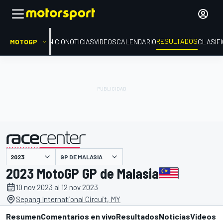
RESULTADOS
MOTOGP
INICIO
NOTICIAS
VIDEOS
CALENDARIO
CLASIF
GP DE MALASIA
presentado por
2023 MotoGP GP de Malasia
10 nov 2023 al 12 nov 2023
Sepang International Circuit, MY
Resumen
Comentarios en vivo
Resultados
Noticias
Videos