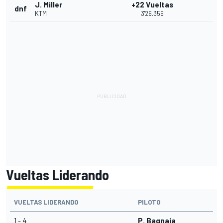
J. Miller
+22 Vueltas
dnf
KTM
3'26.356
Vueltas Liderando
VUELTAS LIDERANDO
PILOTO
1 - 4
P. Bagnaia