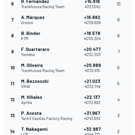
R. Fernández
+15.916
6
10
Trackhouse Racing Team
40'27.642
A. Márquez
+16.882
7
9
Gresini
40'28.608
B. Binder
+18.578
8
8
KTM
40'30.304
F. Quartararo
+20.477
9
7
Yamaha
40'32.203
M. Oliveira
+20.889
10
6
Trackhouse Racing Team
40'32.615
M. Bezzecchi
+21.023
11
5
VR46
40'32.749
M. Viñales
+22.137
12
4
Aprilia
40'33.863
P. Acosta
+31.967
13
3
Tech3 GasGas Factory Racing
40'43.693
T. Nakagami
+32.987
14
2
LCR
40'44.713