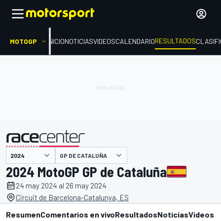
RESULTADOS
MOTOGP
INICIO
NOTICIAS
VIDEOS
CALENDARIO
CLASIF
GP DE CATALUÑA
presentado por
2024 MotoGP GP de Cataluña
24 may 2024 al 26 may 2024
Circuit de Barcelona-Catalunya, ES
Resumen
Comentarios en vivo
Resultados
Noticias
Videos