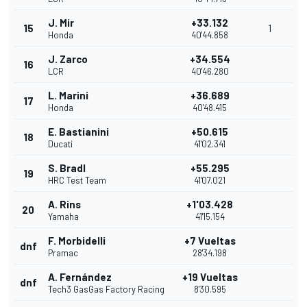
J. Mir
+33.132
15
1
Honda
40'44.858
J. Zarco
+34.554
16
LCR
40'46.280
L. Marini
+36.689
17
Honda
40'48.415
E. Bastianini
+50.615
18
Ducati
41'02.341
S. Bradl
+55.295
19
HRC Test Team
41'07.021
A. Rins
+1'03.428
20
Yamaha
41'15.154
F. Morbidelli
+7 Vueltas
dnf
Pramac
28'34.198
A. Fernández
+19 Vueltas
dnf
Tech3 GasGas Factory Racing
8'30.595