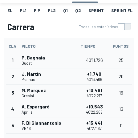
EL
PL1
FIP
PL2
Q1
Q2
SPRINT
SPRINT FL
Carrera
Todas las estadísticas
CLA
PILOTO
TIEMPO
PUNTOS
P. Bagnaia
1
40'11.726
25
Ducati
J. Martín
+1.740
2
20
Pramac
40'13.466
M. Márquez
+10.491
3
16
Gresini
40'22.217
A. Espargaró
+10.543
4
13
Aprilia
40'22.269
F. Di Giannantonio
+15.441
5
11
VR46
40'27.167