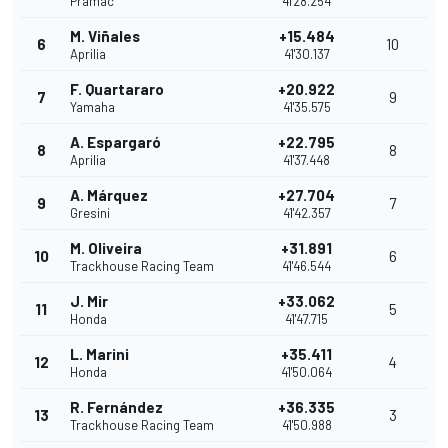
Pramac
41'28.254
M. Viñales
+15.484
6
10
Aprilia
41'30.137
F. Quartararo
+20.922
7
9
Yamaha
41'35.575
A. Espargaró
+22.795
8
8
Aprilia
41'37.448
A. Márquez
+27.704
9
7
Gresini
41'42.357
M. Oliveira
+31.891
10
6
Trackhouse Racing Team
41'46.544
J. Mir
+33.062
11
5
Honda
41'47.715
L. Marini
+35.411
12
4
Honda
41'50.064
R. Fernández
+36.335
13
3
Trackhouse Racing Team
41'50.988