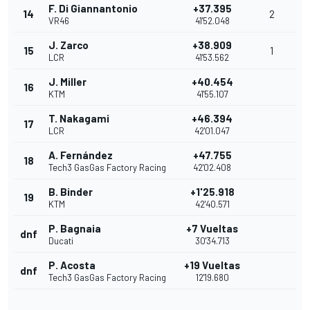
F. Di Giannantonio
+37.395
14
2
VR46
41'52.048
J. Zarco
+38.909
15
1
LCR
41'53.562
J. Miller
+40.454
16
KTM
41'55.107
T. Nakagami
+46.394
17
LCR
42'01.047
A. Fernández
+47.755
18
Tech3 GasGas Factory Racing
42'02.408
B. Binder
+1'25.918
19
KTM
42'40.571
P. Bagnaia
+7 Vueltas
dnf
Ducati
30'34.713
P. Acosta
+19 Vueltas
dnf
Tech3 GasGas Factory Racing
12'19.680