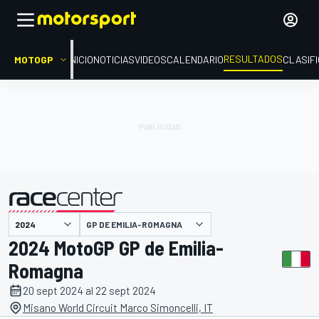
RESULTADOS
MOTOGP
INICIO
NOTICIAS
VIDEOS
CALENDARIO
CLASIF
GP DE EMILIA-ROMAGNA
presentado por
2024 MotoGP GP de Emilia-
Romagna
20 sept 2024 al 22 sept 2024
Misano World Circuit Marco Simoncelli, IT