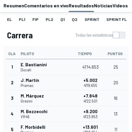
Resumen
Comentarios en vivo
Resultados
Noticias
Videos
EL
PL1
FIP
PL2
Q1
Q2
SPRINT
SPRINT FL
Carrera
Todas las estadísticas
CLA
PILOTO
TIEMPO
PUNTOS
E. Bastianini
1
41'14.653
25
Ducati
J. Martín
+5.002
2
20
Pramac
41'19.655
M. Márquez
+7.848
3
16
Gresini
41'22.501
M. Bezzecchi
+9.200
4
13
VR46
41'23.853
F. Morbidelli
+13.601
5
11