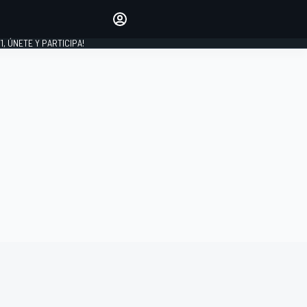
favoritos
Haz que se oiga tu voz
comentando artículos.
1, ÚNETE Y PARTICIPA!
INICIAR SESIÓN
EDICIÓN
LATINOAMÉRICA