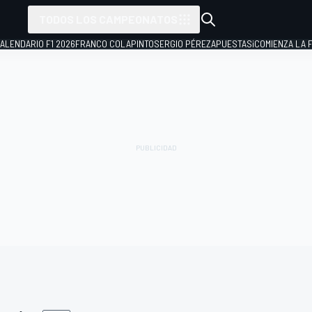
TODOS LOS CAMPEONATOS
ALENDARIO F1 2026
FRANCO COLAPINTO
SERGIO PÉREZ
APUESTAS
¡COMIENZA LA F