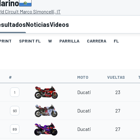
arino
d Circuit Marco Simoncelli, IT
esultados
Noticias
Videos
PRINT
SPRINT FL
W
PARRILLA
CARRERA
FL
#
MOTO
VUELTAS
Ducati
23
1
Ducati
27
93
Ducati
27
89