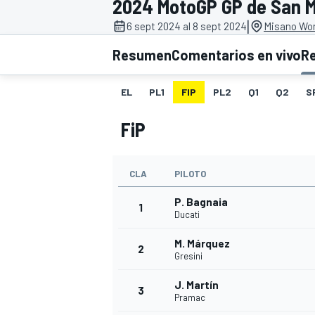
2024 MotoGP GP de San M
|
INDYCAR
6 sept 2024 al 8 sept 2024
Misano Worl
Resumen
Comentarios en vivo
R
EL
PL1
FIP
PL2
Q1
Q2
S
FiP
CLA
PILOTO
P. Bagnaia
1
Ducati
MOTOGP
M. Márquez
2
Gresini
J. Martín
3
Pramac