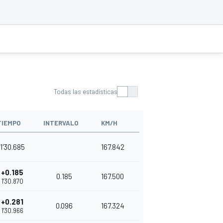
Todas las estadísticas
TIEMPO
INTERVALO
KM/H
1'30.685
167.842
+0.185
0.185
167.500
1'30.870
+0.281
0.096
167.324
1'30.966