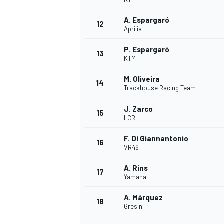
FÓRMULA E
A. Espargaró
12
Aprilia
P. Espargaró
13
KTM
M. Oliveira
14
Trackhouse Racing Team
J. Zarco
15
LCR
F. Di Giannantonio
16
VR46
WRC
A. Rins
17
Yamaha
A. Márquez
18
Gresini