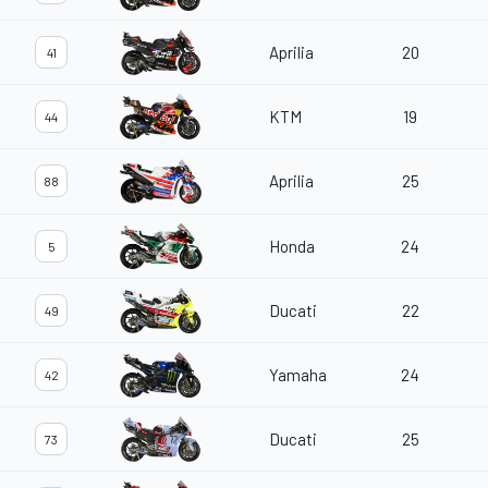
Aprilia
20
41
KTM
19
44
Aprilia
25
88
Honda
24
5
Ducati
22
49
Yamaha
24
42
Ducati
25
73