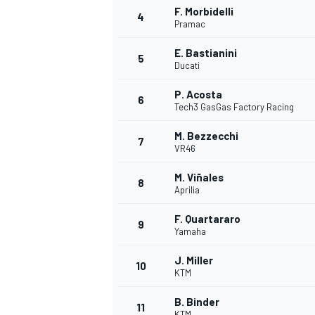
F. Morbidelli
4
Pramac
E. Bastianini
5
Ducati
P. Acosta
6
Tech3 GasGas Factory Racing
NASCAR CUP
M. Bezzecchi
7
VR46
M. Viñales
8
Aprilia
F. Quartararo
9
Yamaha
J. Miller
10
KTM
B. Binder
11
KTM