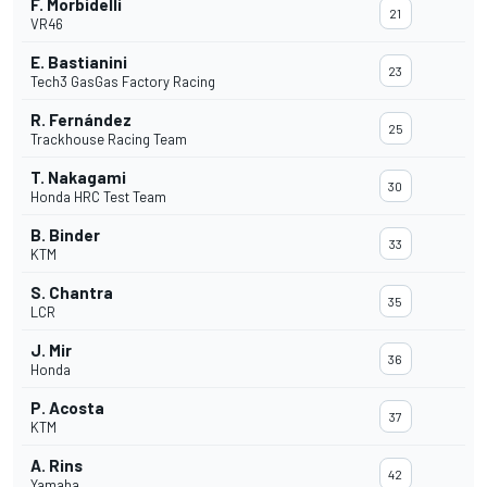
F. Morbidelli
21
VR46
E. Bastianini
23
Tech3 GasGas Factory Racing
R. Fernández
25
Trackhouse Racing Team
T. Nakagami
30
Honda HRC Test Team
B. Binder
33
KTM
S. Chantra
35
LCR
J. Mir
36
Honda
P. Acosta
37
KTM
A. Rins
42
Yamaha