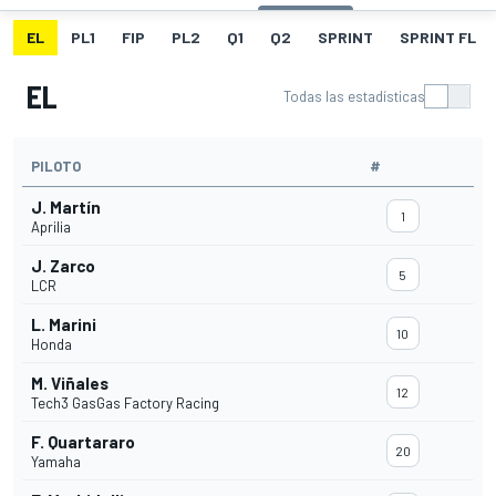
EL
PL1
FIP
PL2
Q1
Q2
SPRINT
SPRINT FL
EL
Todas las estadísticas
PILOTO
#
J. Martín
1
Aprilia
J. Zarco
5
LCR
L. Marini
10
Honda
M. Viñales
12
Tech3 GasGas Factory Racing
F. Quartararo
20
Yamaha