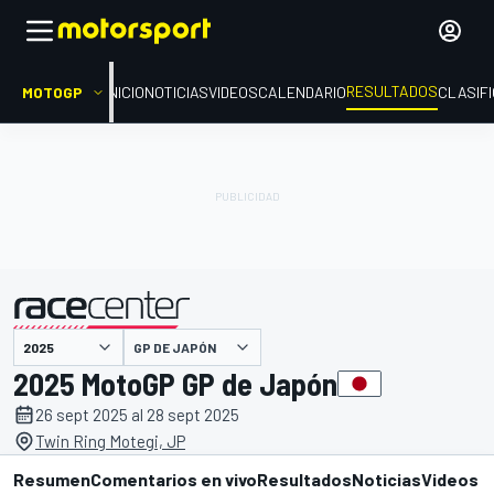
RESULTADOS
MOTOGP
INICIO
NOTICIAS
VIDEOS
CALENDARIO
CLASIF
GP DE JAPÓN
presentado por
2025 MotoGP GP de Japón
26 sept 2025 al 28 sept 2025
Twin Ring Motegi, JP
Resumen
Comentarios en vivo
Resultados
Noticias
Videos