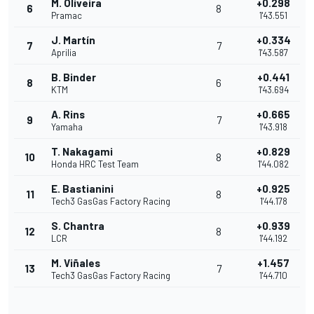
M. Oliveira
+0.298
6
8
Pramac
1'43.551
J. Martín
+0.334
7
7
Aprilia
1'43.587
B. Binder
+0.441
8
6
KTM
1'43.694
A. Rins
+0.665
9
7
Yamaha
1'43.918
T. Nakagami
+0.829
10
8
Honda HRC Test Team
1'44.082
E. Bastianini
+0.925
11
8
Tech3 GasGas Factory Racing
1'44.178
S. Chantra
+0.939
12
8
LCR
1'44.192
M. Viñales
+1.457
13
7
Tech3 GasGas Factory Racing
1'44.710