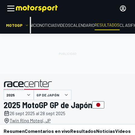
RESULTADOS
MOTOGP
INICIO
NOTICIAS
VIDEOS
CALENDARIO
CLASIF
GP DE JAPÓN
presentado por
2025 MotoGP GP de Japón
26 sept 2025 al 28 sept 2025
Twin Ring Motegi, JP
Resumen
Comentarios en vivo
Resultados
Noticias
Videos