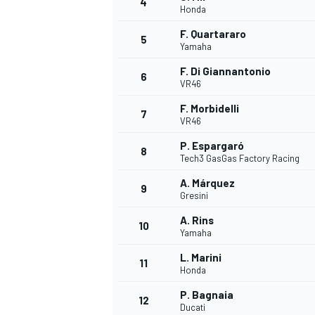
4
Honda
F. Quartararo
5
Yamaha
F. Di Giannantonio
6
VR46
F. Morbidelli
7
VR46
NASCAR CUP
P. Espargaró
8
Tech3 GasGas Factory Racing
A. Márquez
9
Gresini
A. Rins
10
Yamaha
L. Marini
11
Honda
P. Bagnaia
12
Ducati