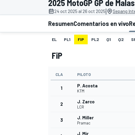
2025 MotoGP GP de Malas
|
INDYCAR
24 oct 2025 al 26 oct 2025
Sepang Inte
Resumen
Comentarios en vivo
R
EL
PL1
FIP
PL2
Q1
Q2
S
FiP
CLA
PILOTO
P. Acosta
1
KTM
MOTOGP
J. Zarco
2
LCR
J. Miller
3
Pramac
J. Mir