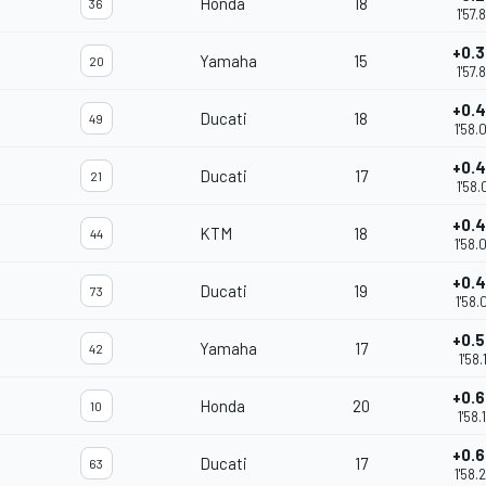
Honda
18
36
1'57.
+0.
Yamaha
15
20
1'57.
+0.
Ducati
18
49
1'58.
+0.
Ducati
17
21
1'58.
+0.
KTM
18
44
1'58.
+0.
Ducati
19
73
1'58.
+0.
Yamaha
17
42
1'58.
+0.
Honda
20
10
1'58.
+0.
Ducati
17
63
1'58.