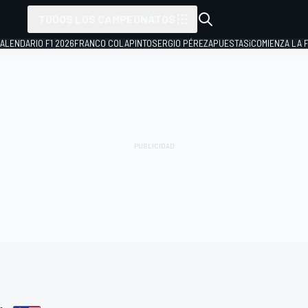
TODOS LOS CAMPEONATOS
ALENDARIO F1 2026
FRANCO COLAPINTO
SERGIO PÉREZ
APUESTAS
¡COMIENZA LA F