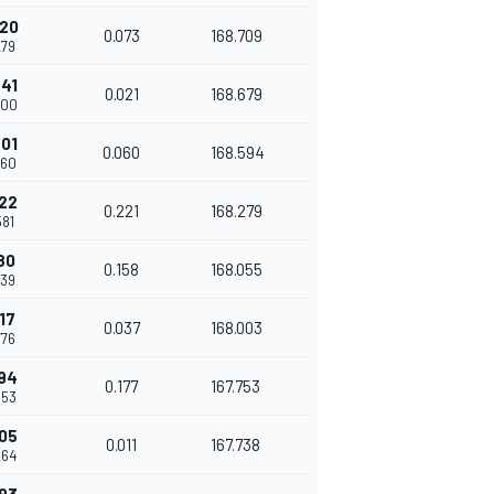
720
0.073
168.709
279
741
0.021
168.679
300
801
0.060
168.594
360
022
0.221
168.279
581
80
0.158
168.055
739
17
0.037
168.003
776
394
0.177
167.753
953
405
0.011
167.738
964