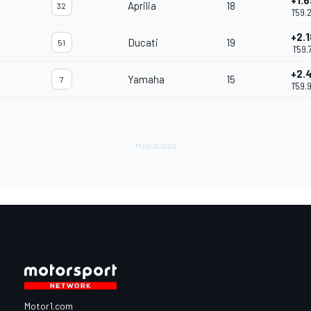
+1.
Aprilia
18
32
1'59.
+2.
Ducati
19
51
1'59.
+2.
Yamaha
15
7
1'59.
Motor1.com