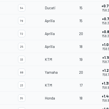
+0.
Ducati
15
54
1'58.
+0.
Aprilia
15
79
1'58.
+0.
Aprilia
20
72
1'58.
+1.
Aprilia
18
25
1'58.
+1.1
KTM
19
33
1'58.
+1.2
Yamaha
20
88
1'58.
+1.
KTM
17
23
1'58.
+1.
Honda
18
35
1'58.