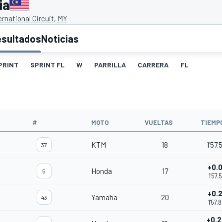
ia
rnational Circuit, MY
esultados
Noticias
PRINT
SPRINT FL
W
PARRILLA
CARRERA
FL
#
MOTO
VUELTAS
TIEMP
KTM
18
1'57.
37
+0.
Honda
17
5
1'57.
+0.
Yamaha
20
43
1'57.
+0.