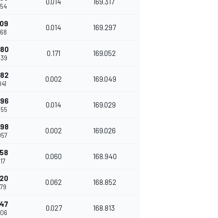
0.014
169.317
854
309
0.014
169.297
868
480
0.171
169.052
039
482
0.002
169.049
041
496
0.014
169.029
055
498
0.002
169.026
057
558
0.060
168.940
117
620
0.062
168.852
179
647
0.027
168.813
206