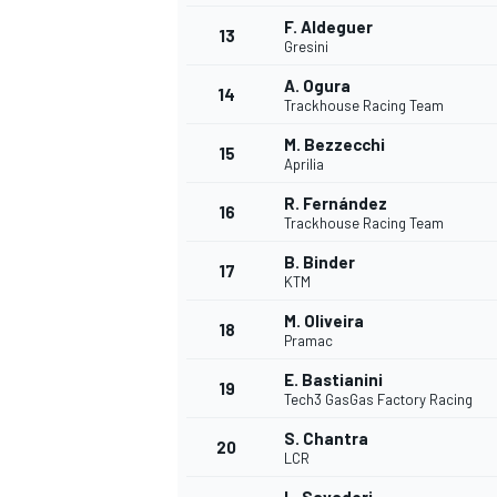
F. Aldeguer
FÓRMULA E
13
Gresini
A. Ogura
14
Trackhouse Racing Team
M. Bezzecchi
15
Aprilia
R. Fernández
16
Trackhouse Racing Team
B. Binder
17
KTM
M. Oliveira
18
Pramac
WRC
E. Bastianini
19
Tech3 GasGas Factory Racing
S. Chantra
20
LCR