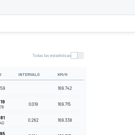
Todas las estadísticas
O
INTERVALO
KM/H
559
169.742
019
0.019
169.715
578
281
0.262
169.338
840
295