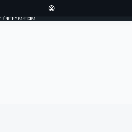
favoritos
Haz que se oiga tu voz
comentando artículos.
1, ÚNETE Y PARTICIPA!
INICIAR SESIÓN
EDICIÓN
LATINOAMÉRICA