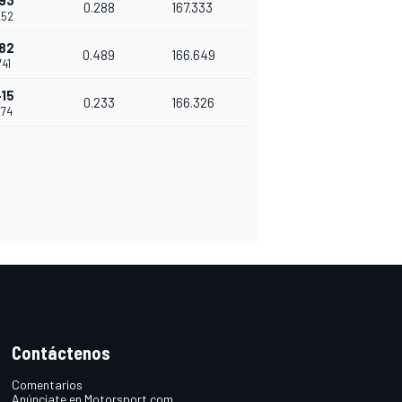
693
0.288
167.333
252
182
0.489
166.649
741
415
0.233
166.326
974
Contáctenos
Comentarios
Anúnciate en Motorsport.com