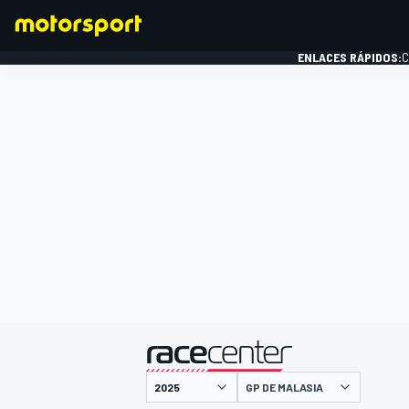
ENLACES RÁPIDOS:
C
FÓRMULA 1
presentado por
GP DE MALASIA